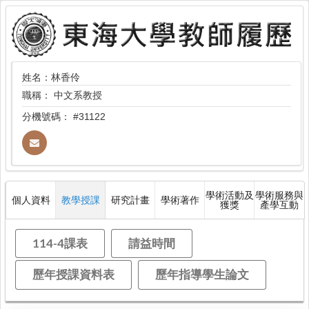
姓名：林香伶
職稱：
中文系教授
分機號碼：
#31122
學術活動及
學術服務與
個人資料
教學授課
研究計畫
學術著作
獲獎
產學互動
114-4課表
請益時間
歷年授課資料表
歷年指導學生論文