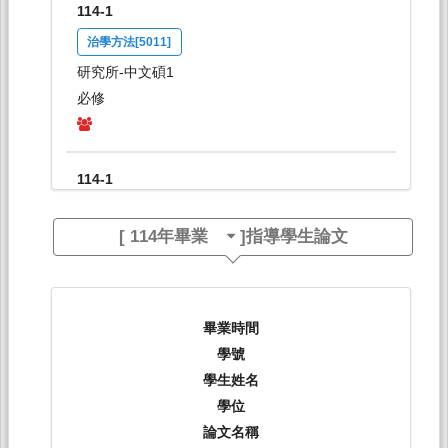
114-1
治學方法[5011]
研究所-中文碩1
必修
114-1
抒情傳統專題[5016]
[
114年畢業
]指導學生論文
研究所-中文碩博1,2
選修
114-1
畢業時間
學號
中國文學史[0025]
學生姓名
日間學士班-中文系2A
學位
必修
論文名稱