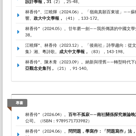
設計學報，31
（2），25-48。
林香伶*、江曉輝（2024.06）。「嶺南真願百東坡」—
響。
政大中文學報，
（41），133-172。
林香伶*（2024.05）。廿年磨一劍——我所傳講的中國文
38。
江曉輝*、林香伶（2023.12）。「後南社」詩學趨向：
集》湘、粵詩歌。
成大中文學報，
（83），143-198。
林香伶*、陳木青（2023.09）。納新與理舊——轉型時
亞觀念史集刊，
（21），91-140。
專書
林香伶*（2026.04）。
百年不孤寂——南社關係探究兼論晚
公司。（ISBN：9789571733982）
林香伶*（2024.06）。
問問題，學寫作：「問題寫作」法