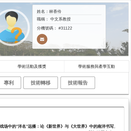
姓名：林香伶
職稱：
中文系教授
分機號碼：
#31122
學術活動及獲獎
學術服務與產學互動
專利
技術轉移
技術報告
戏场中的“洋名”远播：论《新世界》与《大世界》中的南洋书写
。