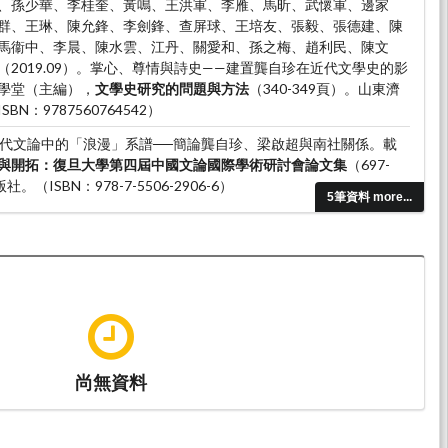
、孫少華、李桂奎、黃鳴、王洪軍、李雁、馬昕、武懷軍、邊家
群、王琳、陳允鋒、李劍鋒、查屏球、王培友、張毅、張德建、陳
馬衞中、李晨、陳水雲、江丹、關愛和、孫之梅、趙利民、陳文
2019.09）。掌心、尊情與詩史——建置龔自珍在近代文學史的影
學堂（主編），
文學史研究的問題與方法
（340-349頁）。山東濟
N：9787560764542）
）。近代文論中的「浪漫」系譜──簡論龔自珍、梁啟超與南社關係。載
與開拓：復旦大學第四屆中國文論國際學術研討會論文集
（697-
（ISBN：978-7-5506-2906-6）
5筆資料 more...
）。抒情轉化與詩史建構——以近代詩話為側面的探討。載於程中山、陳
——民初以來舊體文學論集
（539-560頁）。：香港中文大學。
70）
吳彩娥,周益忠,林淑貞,呂光華,林香伶（主編），
詩話研究：詩學與文化
化：彰化師範大學國文系。
尚無資料