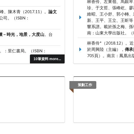
林香伶、左東嶺、馬銀琴
珍、于文哲、張峰屹、廖
陳木青（2017.11）。
論文
維昭、王小舒、郭小轉、
司。（ISBN：
新、王平、王立、王昕等（
響系譜。載於孫之梅、孫
南：山東大學出版社。（ISB
讀－時光，地景，大度山
。台
林香伶*（2018.12
於周興陸（主編），
傳承
。：里仁書局。（ISBN：
705頁）。南京：鳳凰出版社。
10筆資料 more...
林香伶*（2017.12
煒舜（主編），
風雅傳承
（ISBN：98796285009
策劃工作
（2009.12）。。載於
（191-238頁）。彰