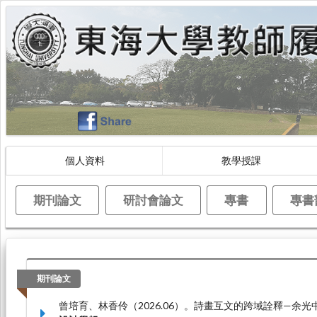
個人資料
教學授課
期刊論文
研討會論文
專書
專書
期刊論文
曾培育、林香伶（2026.06）。詩畫互文的跨域詮釋—余