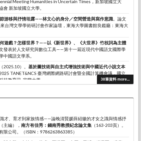
nial Meeting Humanities in Uncertain Times，新加坡國立大
協會 新加坡國立大學。
節游移與抒情坦露——林文心的身分／空間營造與寫作意識
。論文
年來台灣文學學術研討會作家論壇，東海大學圖書館良鑑廳：東海大
何遊戲？怎樣世界？——以《新世界》、《大世界》竹枝詞為主體
文發表於人文研究與數位工具——第十一屆近現代中國語文國際學
學中國語文學系。
025.10）。
基於圖技術與自主式增強技術與中國近代小說文本
025 TANET&NCS 臺灣網際網路研討會暨全國計算機會議，國立
技教育司, 宜蘭大學。
38筆資料 more...
園、分湖與迷樓——論民初南社的地方尋繹與抒情自我之關係
。論
CL中國文學與比較文學雙年會議，香港科技大學：ACCL中國文學與比
學。
）。從識才、育才到家族情感——論晚清賢媛薛紹徽的才女之識與情感抒
（主編），
南方有佳秀：錢南秀教授紀念論文集
（163-203頁）。
司。（ISBN：9786263863385）