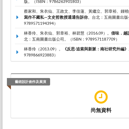
版。（ISBN：9786263901803）
蔡家和、朱衣仙、王政文、李佳蓮、黃繼立、郭章裕、鍾曉峰、
寫作不藏私—文史哲教授通通告訴你
。台北：五南圖書出版公
9789571194394）
林香伶、朱衣仙、郭章裕、林碧慧（2016.09）。
借味．越
北：五南圖書出版公司。（ISBN：9789571187709）
林香伶（2013.09）。
《反思‧追索與新脈：南社研究外編》
9789866923883）
藝術設計創作及展演
尚無資料