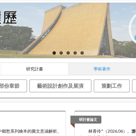
研究計畫
學術著作
部份章節
藝術設計創作及展演
策劃工作
研討會論文
光中鄉愁系列繪本的圖文意涵解析。
林香伶*（2026.06）。
游