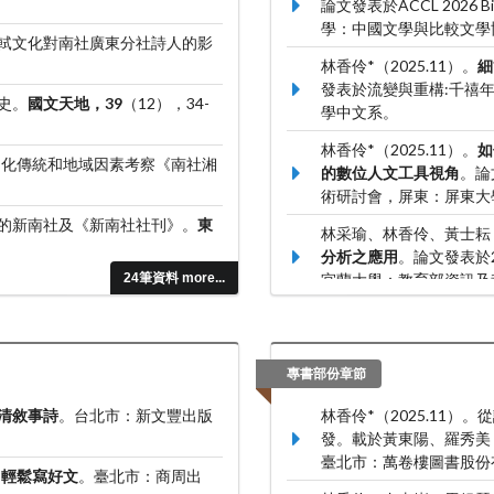
論文發表於ACCL 2026 Bien
學：中國文學與比較文學
—蘇軾文化對南社廣東分社詩人的影
林香伶*（2025.11）。
細
發表於流變與重構:千禧
學史。
國文天地，39
（12），34-
學中文系。
林香伶*（2025.11）。
如
從文化傳統和地域因素考察《南社湘
的數位人文工具視角
。論
術研討會，屏東：屏東大
代下的新南社及《新南社社刊》。
東
林采瑜、林香伶、黃士耘（2
分析之應用
。論文發表於2
24筆資料 more...
宜蘭大學：教育部資訊及科
林香伶*（2024.06）。
戲
文發表於2024 年AC
較文學學會與香港科技大
專書部份章節
清敘事詩
。台北市：新文豐出版
林香伶*（2025.11
發。載於黃東陽、羅秀美
臺北市：萬卷樓圖書股份有限公
，輕鬆寫好文
。臺北市：商周出