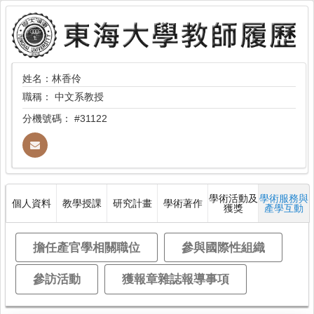
姓名：林香伶
職稱：
中文系教授
分機號碼：
#31122
學術活動及
學術服務與
個人資料
教學授課
研究計畫
學術著作
獲獎
產學互動
擔任產官學相關職位
參與國際性組織
參訪活動
獲報章雜誌報導事項