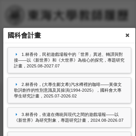
國科會計畫
姓名：林香伶
職稱：
中文系教授
分機號碼：
#31122
1.林香伶，民初遊戲場報中的「世界」異述、轉譯與對
接——以《新世界》和《大世界》為核心的探究，專題研究
計畫，2025.08-2027.07
2.林香伶，(大專生鄺文希)汽水樽裡的咖啡——黃偉文
歌詞創作的性別意識及其操演(1994-2025），國科會大專
學生研究計畫，2025.07-2026.02
國科會計畫
林香伶，
民初遊戲場報中的「世界」異述、轉譯
3.林香伶，依違在傳統與現代之間的遊戲場報——以
與對接——以《新世界》和《大世界》為核心的
《新世界》為研究對象，專題研究計畫，2024.08-2026.07
探究
，專題研究計畫，2025.08-2027.07
林香伶，
(大專生鄺文希)汽水樽裡的咖啡——黃