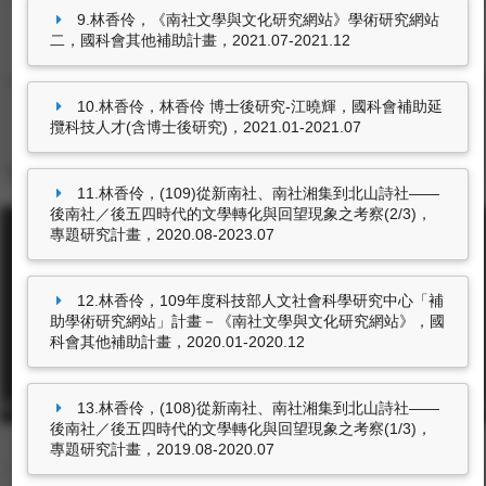
林香伶，
教育部第三期區域資源整合分享計畫--
9.林香伶，《南社文學與文化研究網站》學術研究網站
中區中文寫作中心
，教育部，2014.06-2015.07
國科會計畫
非國科會計畫
二，國科會其他補助計畫，2021.07-2021.12
林香伶，
教育部獎勵大學校院辦理區域教學資源
整合分享計畫(中區區域教學資源整合分享計
10.林香伶，林香伶 博士後研究-江曉輝，國科會補助延
畫)
，教育部，2013.06-2014.05
攬科技人才(含博士後研究)，2021.01-2021.07
15筆資料 more...
林香伶，
教育部獎勵大學校院辦理區域教學資源
整合分享計畫-新生英語強化營
，教育部，
11.林香伶，(109)從新南社、南社湘集到北山詩社——
2013.05-2013.08
後南社／後五四時代的文學轉化與回望現象之考察(2/3)，
專題研究計畫，2020.08-2023.07
12.林香伶，109年度科技部人文社會科學研究中心「補
助學術研究網站」計畫－《南社文學與文化研究網站》，國
科會其他補助計畫，2020.01-2020.12
東海大學首頁
校址: 40704台中市西屯區臺灣大道四段1727號 TEL: +886-4-2359-0121
13.林香伶，(108)從新南社、南社湘集到北山詩社——
FAX: +886-4-2359-0361
後南社／後五四時代的文學轉化與回望現象之考察(1/3)，
專題研究計畫，2019.08-2020.07