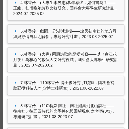
偉文歌詞創作的性別意識及其操演(1994-
4.林香伶，(大專生李昱惠)暮年感懷，如何書寫？——
2025）
，國科會大專學生研究計畫，2025.07-
王維、杜甫晚年詩歌比較研究，國科會大專學生研究計畫，
2024.07-2025.02
2026.02
林香伶，
依違在傳統與現代之間的遊戲場報——
以《新世界》為研究對象
，專題研究計畫，
5.林香伶，戲園、分湖與迷樓——論民初南社的地方尋
2024.08-2026.07
繹與抒情自我之關係，專題研究計畫，2023.08-2025.07
林香伶，
(大專生李昱惠)暮年感懷，如何書寫？
——王維、杜甫晚年詩歌比較研究
，國科會大專
25筆資料 more...
6.林香伶，(大專) 同題詩歌的歷變考察——以〈春江花
學生研究計畫，2024.07-2025.02
月夜〉為核心的數位人文研究視域，國科會大專學生研究計
畫，2022.07-2023.02
林香伶，
戲園、分湖與迷樓——論民初南社的地
方尋繹與抒情自我之關係
，專題研究計畫，
非國科會計畫
2023.08-2025.07
7.林香伶，110林香伶-博士後研究-江曉輝，國科會補
林香伶，
教育部第三期中區區域資源整合分享計
助延攬科技人才(含博士後研究)，2021.08-2022.07
畫--中區中文寫作中心III
，教育部，2017.01-
2017.12
8.林香伶，(110)從新南社、南社湘集到北山詩社——
林香伶，
教育部第三期第二階段區域資源整合分
後南社／後五四時代的文學轉化與回望現象 之考察(3/3)，
享計畫--中區中文寫作中心II
，教育部，
專題研究計畫，2021.08-2023.07
學術活動及
學術服務
個人資料
教學授課
研究計畫
學術著作
2015.08-2016.12
獲獎
產學互動