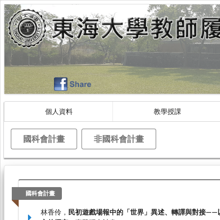
個人資料
教學授課
國科會計畫
非國科會計畫
國科會計畫
林香伶，
民初遊戲場報中的「世界」異述、轉譯與對接——