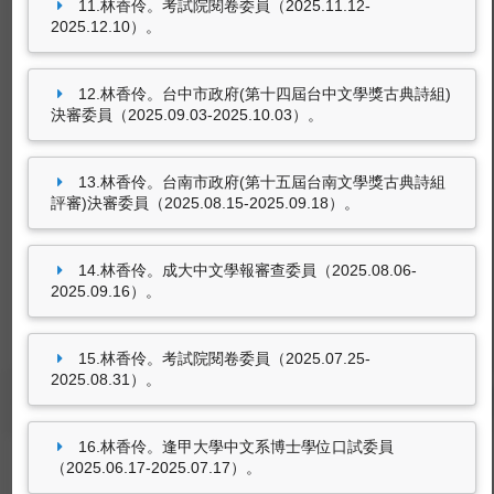
11.林香伶。考試院閱卷委員（2025.11.12-
參訪活動
2025.12.10）。
林香伶。出版社參訪.職涯說明（五南圖書公司.
木馬出版社 2018.06.01-2018.06.01）。
12.林香伶。台中市政府(第十四屆台中文學獎古典詩組)
決審委員（2025.09.03-2025.10.03）。
林香伶。東海、淡江中文系交流、淡水老街深度
導覽（重建街與埔頂）（淡水、淡江大學中文系
2017.05.13-2017.05.13）。
13.林香伶。台南市政府(第十五屆台南文學獎古典詩組
林香伶。參訪雲林故事館、布袋戲館、嘉義板陶
評審)決審委員（2025.08.15-2025.09.18）。
窯、交趾剪黏工藝園區（夏日時光微旅行：在地
文創參訪活動 2016.05.07-2016.05.07）。
14.林香伶。成大中文學報審查委員（2025.08.06-
林香伶。帶領學生進入相關產業，認識職場環境
2025.09.16）。
與產業特色。（聯合報系、華山文創園區
2014.03.28-2014.03.28）。
4筆資料 more...
15.林香伶。考試院閱卷委員（2025.07.25-
2025.08.31）。
學術活動及
學術服務
個人資料
教學授課
研究計畫
學術著作
獲獎
產學互動
16.林香伶。逢甲大學中文系博士學位口試委員
獲報章雜誌報導事項
（2025.06.17-2025.07.17）。
擔任產官學相關職位
參與國際性組織