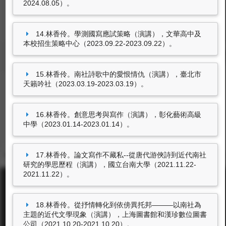
2024.08.05）。
人才獎勵。
林香伶，獲東海大學104學年度主持研究計畫獎
14.林香伶。學測國寫應試策略（演講），文華高中及
勵。
本校招生策略中心（2023.09.22-2023.09.22）。
學術活動及
學術服務
林香伶，獲東海大學103學年度主持研究計畫獎
個人資料
教學授課
研究計畫
學術著作
獲獎
產學互動
勵。
15.林香伶。南社詩歌中的愛恨情仇（演講），臺北市
林香伶，獲東海大學102學年度主持研究計畫獎
天籟吟社（2023.03.19-2023.03.19）。
國內外講學／研究／演講
勵。
林香伶，獲東海大學101學年度主持研究計畫獎
參與國際學術活動
獲獎紀錄
16.林香伶。創意思考與寫作（演講），彰化藝術高級
勵。
中學（2023.01.14-2023.01.14）。
獎補助紀錄
7筆資料 more...
17.林香伶。論文寫作不藏私--從唐代游俠詩到近代南社
研究的學思歷程（演講），國立台南大學（2021.11.22-
2021.11.22）。
18.林香伶。從抒情轉化到依傍異托邦———以南社為
主題的近代文學現象（演講），上海圖書館和漢珍數位圖書
公司（2021.10.20-2021.10.20）。