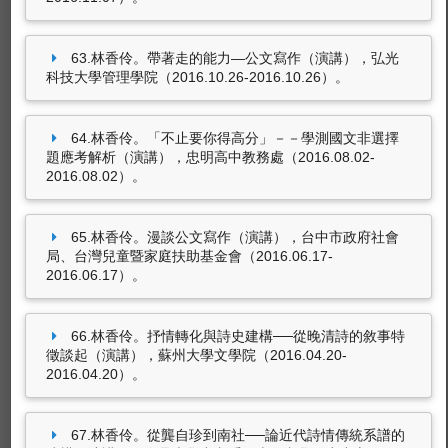
63.林香伶。帶著走的能力—公文寫作（演講），弘光
科技大學管理學院（2016.10.26-2016.10.26）。
64.林香伶。「不止要你得高分」－－學測國文非選擇
題應考解析（演講），忠明高中教務處（2016.08.02-
2016.08.02）。
65.林香伶。漫談公文寫作（演講），台中市政府社會
局、台灣兒童暨家庭扶助基金會（2016.06.17-
2016.06.17）。
66.林香伶。抒情轉化與詩史建構──從晚清詩的敘事特
徵談起（演講），蘇州大學文學院（2016.04.20-
2016.04.20）。
67.林香伶。從龔自珍到南社──論近代詩情傳統系譜的