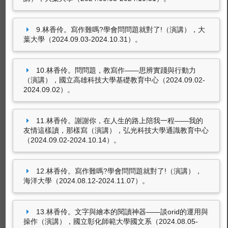
林香伶（2024.05）。出席國內學術會議擔任會
議論文講評人，第33屆詩學會議「詩學與文化
──多元視野．跨域研究學術研討會」。彰化師
9.林香伶。寫作難嗎?學會問問題就對了!（演講），大
範大學，TWN, 台灣。
葉大學（2024.09.03-2024.10.31）。
林香伶（2023.10）。特約討論人，2023年第三
十屆金聲中文研究生論文研討會。桃園中央大
41筆資料 more...
10.林香伶。問問題，教寫作——思辨實踐與行動力
學，TWN, 台灣。
（演講），國立高雄科技大學基礎教育中心（2024.09.02-
2024.09.02）。
林香伶（2023.05）。擔任會議主持人及論文講
評人二篇，第十八屆有鳯初鳴----漢學多元化領
獲獎紀錄
域之探索全國研究生學術研討會。東吳大學，
11.林香伶。謝謝你，在人生的路上陪我一程——我的
TWN, 台灣。
友情這樣讀，那樣寫（演講），弘光科技大學通識教育中心
（2024.09.02-2024.10.14）。
尚無資料
12.林香伶。寫作難嗎?學會問問題就對了!（演講），
海洋大學（2024.08.12-2024.11.07）。
獎補助紀錄
13.林香伶。文字與繪本的閱讀神器——談orid的運用與
操作（演講），國立彰化師範大學國文系（2024.08.05-
林香伶，獲東海大學105學年度科技部特殊優秀