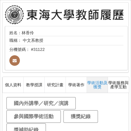
姓名：林香伶
職稱：
中文系教授
分機號碼：
#31122
學術活動及
學術服務與
個人資料
教學授課
研究計畫
學術著作
獲獎
產學互動
國內外講學／研究／演講
參與國際學術活動
獲獎紀錄
獎補助紀錄