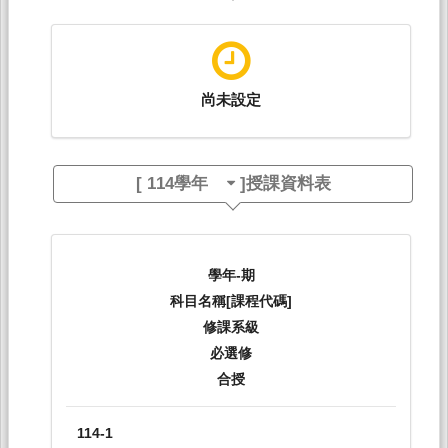
尚未設定
[
114學年
]授課資料表
學年-期
科目名稱[課程代碼]
修課系級
必選修
合授
114-1