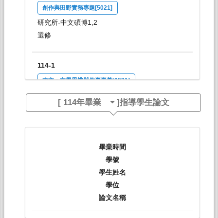
創作與田野實務專題[5021]
研究所-中文碩博1,2
選修
114-1
中文：文學思辨與敘事素養[0021]
日間學士班-中文系1A
[
114年畢業
]指導學生論文
必修
114-1
畢業時間
現代散文閱讀與創作[0047]
學號
日間學士班-中文系1,2
學生姓名
選修
學位
論文名稱
114-1