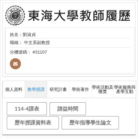
姓名：劉淑貞
職稱：
中文系副教授
分機號碼：
#31107
學術活動及
學術服務與
個人資料
教學授課
研究計畫
學術著作
獲獎
產學互動
114-4課表
請益時間
歷年授課資料表
歷年指導學生論文