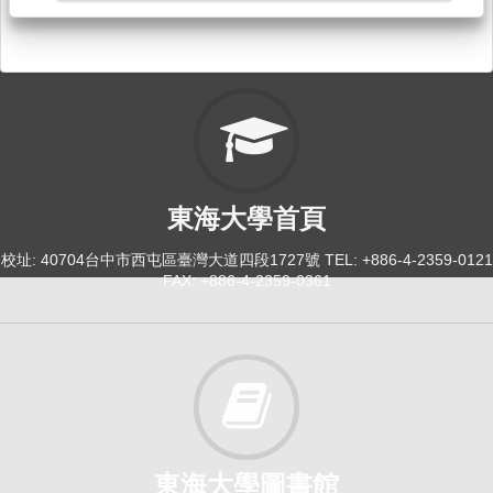
文創實習[0002]
日間學士班-共選修1-4(文學院開)
選修
114-2
當代台灣散文閱讀與寫作專題[5022]
東海大學首頁
研究所-中文碩博1,2
校址: 40704台中市西屯區臺灣大道四段1727號 TEL: +886-4-2359-0121
選修
FAX: +886-4-2359-0361
114-2
中文：文學思辨與敘事素養[0021]
日間學士班-中文系1A
必修
東海大學圖書館