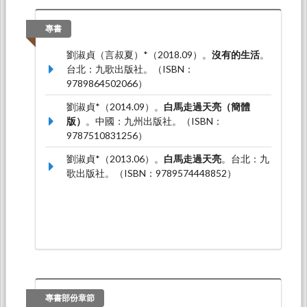
劉淑貞*（2023.12）。
「少數文學」的香港實
踐：董啟章小說中的「中文」變種與解域行動
。
專書
論文發表於2023 Biennial Conference of the
劉淑貞（言叔夏）*（2018.09）。
沒有的生活
。
Chinese Studies Association of Australia，澳
台北：九歌出版社。（ISBN：
洲：雪梨大學：澳大利亞中國研究中心。
9789864502066）
劉淑貞*（2023.01）。
「消失」作為方法：九七
劉淑貞*（2014.09）。
白馬走過天亮（簡體
回歸後的「我城」書寫－以韓麗珠的寫作為個
版）
。中國：九州出版社。（ISBN：
案
。論文發表於2023 Hawaii international
9787510831256）
conference on Chinese studies third Chinese
conference，美國：夏威夷大學：夏威夷大學中
劉淑貞*（2013.06）。
白馬走過天亮
。台北：九
國研究中心。
歌出版社。（ISBN：9789574448852）
專書部份章節