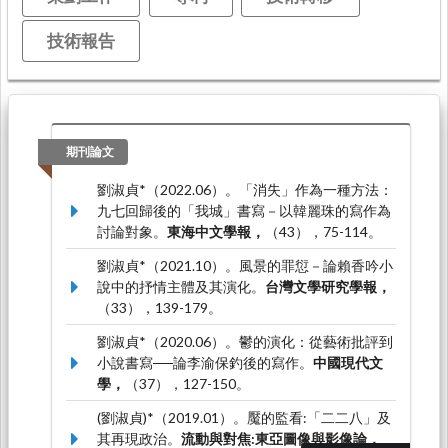
技術報告
期刊論文
劉淑貞*（2022.06）。「消失」作為一種方法：
九七回歸後的「我城」書寫－以韓麗珠的寫作為
討論對象。
東海中文學報，
（43），75-114。
劉淑貞*（2021.10）。風景的罪愆－論賴香吟小
說中的抒情主體及其演化。
台灣文學研究學報，
（33），139-179。
劉淑貞*（2020.06）。鬱的演化：從藝術批評到
小說書寫──論李渝保釣後的寫作。
中國現代文
學，
（37），127-150。
(劉淑貞)*（2019.01）。魘的監看:「二二八」及
其再現政治。
流動與對焦:東亞圖像與影像論，