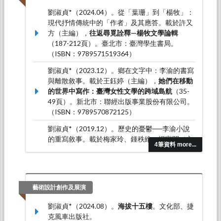
劉淑貞*（2024.04）。從「葉珊」到「楊牧」：
現代抒情傳統中的「作者」及其應答。載於許又
方（主編），
往返尋覓詮釋—楊牧文學論輯
（187-212頁）。臺北市：臺灣學生書局。
（ISBN：9789571519364）
劉淑貞*（2023.12）。鄉在文字中：李渝的書寫
與離散敘事。載於王鈺婷（主編），
她們在移動
的世界中寫作：臺灣女性文學的跨域島航
（35-
49頁）。新北市：聯經出版事業股份有限公司。
（ISBN：9789570872125）
劉淑貞*（2019.12）。歷史的憂鬱──李渝小說
的重寫敘事。載於梅家玲、鍾秩維、楊富閔（主
4筆資料 more...
編），
臺灣現當代作家研究資料彙編．118．李
渝
（249-276頁）。臺南市：臺灣文學館。
（ISBN：978-986-5437-40-4）
劉淑貞*（2019.01）。魘的監看：「二二八」及
藝術設計創作及展演
其再現政治。載於解昆樺（主編），
流動與對
劉淑貞*（2024.08）。
海拔十五樓
。文化部、捷
焦：東亞圖像與影像論
（303-338頁）。臺中
克風車出版社。
市：國立中興大學。（ISBN：978-986-05-