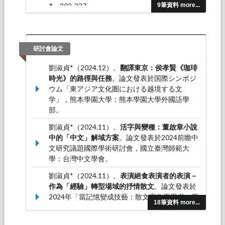
1
，303-337。
9筆資料 more...
劉淑貞*（2018.01）。論寫作，以及它的匱缺：
論郭松棻的小說。
中山人文學報，44
，33-54。
研討會論文
劉淑貞*（2024.12）。
翻譯東京：侯孝賢《珈琲
時光》的路徑與任務
。論文發表於国際シンポジ
ウム「東アジア文化圏における越境する文
学」，熊本學園大學：熊本學園大學外國語學
部。
劉淑貞*（2024.11）。
活字與變種：董啟章小說
中的「中文」解域方案
。論文發表於2024前瞻中
文研究議題國際學術研討會，國立臺灣師範大
學：台灣中文學會。
劉淑貞*（2024.11）。
表演絕食表演者的表演－
作為「經驗」轉型場域的抒情散文
。論文發表於
2024年「當記憶變成技藝：散文寫作再思考」學
18筆資料 more...
術工作坊，馬來西亞：蘇丹依德里斯教育大學：
蘇丹依德里斯教育大學中文系。