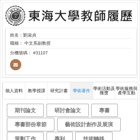
姓名：劉淑貞
職稱：
中文系副教授
分機號碼：
#31107
學術活動及
學術服務與
個人資料
教學授課
研究計畫
學術著作
獲獎
產學互動
期刊論文
研討會論文
專書
專書部份章節
藝術設計創作及展演
策劃工作
專利
技術轉移