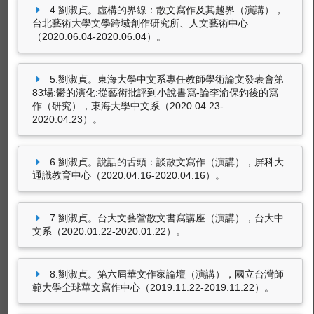
劉淑貞。東海大學中文系專任教師學術論文發表
4.劉淑貞。虛構的界線：散文寫作及其越界（演講），
會第85場（研究），東海大學中文系
台北藝術大學文學跨域創作研究所、人文藝術中心
（2020.06.18-2020.06.18）。
（2020.06.04-2020.06.04）。
劉淑貞。說故事的人（演講），台南市文化局、
聯合文學（2020.06.12-2020.06.12）。
5.劉淑貞。東海大學中文系專任教師學術論文發表會第
83場:鬱的演化:從藝術批評到小說書寫-論李渝保釣後的寫
劉淑貞。虛構的界線：散文寫作及其越界（演
作（研究），東海大學中文系（2020.04.23-
講），台北藝術大學文學跨域創作研究所、人文
2020.04.23）。
藝術中心（2020.06.04-2020.06.04）。
32筆資料 more...
劉淑貞。東海大學中文系專任教師學術論文發表
6.劉淑貞。說話的舌頭：談散文寫作（演講），屏科大
會第83場:鬱的演化:從藝術批評到小說書寫-論李
通識教育中心（2020.04.16-2020.04.16）。
渝保釣後的寫作（研究），東海大學中文系
參與國際學術活動
（2020.04.23-2020.04.23）。
劉淑貞（2019.08）。出席國際學術會議，2019
7.劉淑貞。台大文藝營散文書寫講座（演講），台大中
花蹤國際文學研討會。吉隆坡:星洲日報禮堂，
文系（2020.01.22-2020.01.22）。
MYS, 馬來西亞。
劉淑貞（2019.07）。演講人，香港文學季演講
8.劉淑貞。第六屆華文作家論壇（演講），國立台灣師
活動。香港:逸東酒店，CHN, 中國。
範大學全球華文寫作中心（2019.11.22-2019.11.22）。
劉淑貞（2019.06）。演講人，第十四屆馬來西