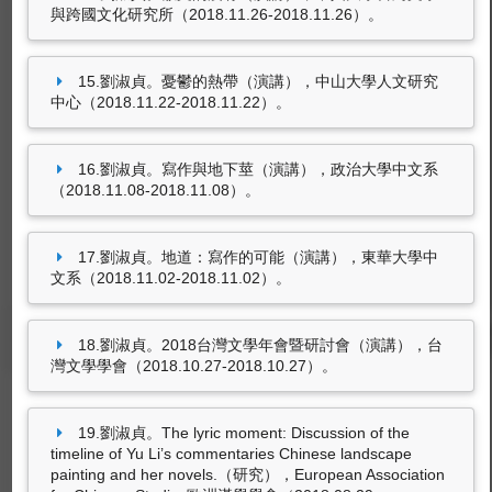
與跨國文化研究所（2018.11.26-2018.11.26）。
劉淑貞（.發表，2011.01得獎）。《白矮星森
林》散文集創作計畫。國家文化藝術基金會文學
創作獎助。
4筆資料 more...
15.劉淑貞。憂鬱的熱帶（演講），中山大學人文研究
中心（2018.11.22-2018.11.22）。
16.劉淑貞。寫作與地下莖（演講），政治大學中文系
獎補助紀錄
（2018.11.08-2018.11.08）。
劉淑貞，獲東海大學105學年度延攬特殊優秀人
才補助。
17.劉淑貞。地道：寫作的可能（演講），東華大學中
劉淑貞，獲東海大學105學年度延攬特殊優秀人
文系（2018.11.02-2018.11.02）。
才補助。
學術活動及
學術服務
個人資料
教學授課
研究計畫
學術著作
18.劉淑貞。2018台灣文學年會暨研討會（演講），台
獲獎
產學互動
灣文學學會（2018.10.27-2018.10.27）。
國內外講學／研究／演講
19.劉淑貞。The lyric moment: Discussion of the
timeline of Yu Li’s commentaries Chinese landscape
參與國際學術活動
獲獎紀錄
painting and her novels.（研究），European Association