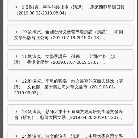
亞海外書市台灣館演講。吉隆坡城中城會展中
9.劉淑貞。事件的終止處（演講），馬來西亞星洲日報
心，MYS, 馬來西亞。
（2019.08.02-2019.08.04）。
劉淑貞（2018.08）。出席國際學術會議，The
22nd biennial conference of the European
10.劉淑貞。全國台灣文藝營專題演講（演講），印刻
Association for Chinese Studies: China and the
文學出版有限公司（2019.07.18-2019.07.18）。
World: The Mapping of Exchange。英國:格拉斯
9筆資料 more...
哥，GBR, 英國。
劉淑貞（2018.05）。演講人，依大中文學程第
11.劉淑貞。文學季講座：孤獨——空間/性格（演
四屆文學季:台灣現代主義文學講座。馬來西亞蘇
講），香港文學館（2019.07.07-2019.07.07）。
獲獎紀錄
丹依德里大學，MYS, 馬來西亞。
劉淑貞（.發表，2015.10得獎）。《閣樓上的瘋
12.劉淑貞。平坦的戰場：散文書寫的直面與逃逸（演
女人》散文集創作計畫。國家文化藝術基金會文
講），文化部、第十四屆海外華文書市（2019.06.01-
學創作獎助。
2019.06.03）。
言叔夏（劉淑貞）（00 . 發表，2016.03得
獎）。賣夢的人。九歌出版社九歌104年度散文
13.劉淑貞。彰師大第十五屆國文經緯研究生論文發表
獎。
會（研究），彰師大國文系（2019.04.20-2019.04.20）。
劉淑貞（.發表，2013.07得獎）。林中路：現代
主義小說的抒情徵狀及其倫理性實踐。科技部博
士論文獎。
14.劉淑貞。散文的沒有（演講），中興大學台灣文學