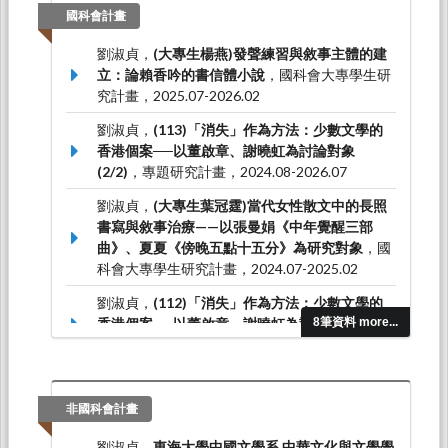
國科會計畫
劉淑貞，
(大專生楊燕)發聲練習與敘事主體的建
立：論賴香吟的書信體小說
，國科會大專學生研
究計畫，2025.07-2026.02
劉淑貞，
(113)「消失」作為方法：少數文學的
香港個案──以董啟章、謝曉虹為討論對象
(2/2)
，專題研究計畫，2024.08-2026.07
劉淑貞，
(大專生葉冠霆)當代女性散文中的長照
書寫與敘事治療——以張曼娟《中年覺醒三部
曲》、夏夏《傍晚五點十五分》為研究對象
，國
科會大專學生研究計畫，2024.07-2025.02
劉淑貞，
(112)「消失」作為方法：少數文學的
香港個案──以董啟章、謝曉虹為討論對象
8筆資料 more...
(1/2)
，專題研究計畫，2023.08-2024.07
劉淑貞，
「消失」作為方法：九七回歸後的「我
城」書寫－以韓麗珠的寫作為個案
，專題研究計
非國科會計畫
畫，2022.08-2023.07
劉淑貞，
東海大學中國文學系 中華文化與文學學