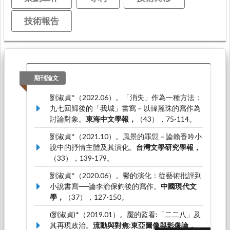
技術報告
期刊論文
劉淑貞*（2022.06）。「消失」作為一種方法：
九七回歸後的「我城」書寫－以韓麗珠的寫作為
討論對象。
東海中文學報，
（43），75-114。
劉淑貞*（2021.10）。風景的罪愆－論賴香吟小
說中的抒情主體及其演化。
台灣文學研究學報，
（33），139-179。
劉淑貞*（2020.06）。鬱的演化：從藝術批評到
小說書寫──論李渝保釣後的寫作。
中國現代文
學，
（37），127-150。
(劉淑貞)*（2019.01）。魘的監看:「二二八」及
其再現政治。
流動與對焦:東亞圖像與影像論，