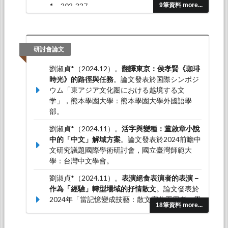
1
，303-337。
9筆資料 more...
劉淑貞*（2018.01）。論寫作，以及它的匱缺：
論郭松棻的小說。
中山人文學報，44
，33-54。
研討會論文
劉淑貞*（2024.12）。
翻譯東京：侯孝賢《珈琲
時光》的路徑與任務
。論文發表於国際シンポジ
ウム「東アジア文化圏における越境する文
学」，熊本學園大學：熊本學園大學外國語學
部。
劉淑貞*（2024.11）。
活字與變種：董啟章小說
中的「中文」解域方案
。論文發表於2024前瞻中
文研究議題國際學術研討會，國立臺灣師範大
學：台灣中文學會。
劉淑貞*（2024.11）。
表演絕食表演者的表演－
作為「經驗」轉型場域的抒情散文
。論文發表於
2024年「當記憶變成技藝：散文寫作再思考」學
18筆資料 more...
術工作坊，馬來西亞：蘇丹依德里斯教育大學：
蘇丹依德里斯教育大學中文系。