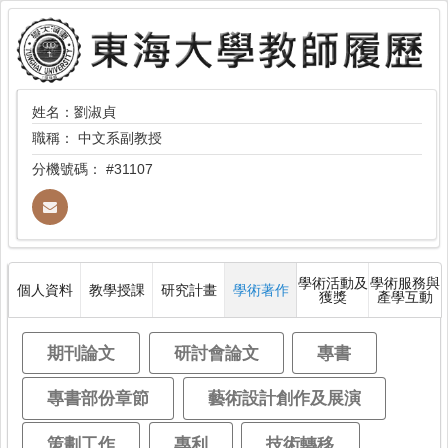
姓名：劉淑貞
職稱：
中文系副教授
分機號碼：
#31107
學術活動及
學術服務與
個人資料
教學授課
研究計畫
學術著作
獲獎
產學互動
期刊論文
研討會論文
專書
專書部份章節
藝術設計創作及展演
策劃工作
專利
技術轉移