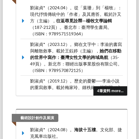
劉淑貞*（2024.04）。從「葉珊」到「楊牧」：
現代抒情傳統中的「作者」及其應答。載於許又
方（主編），
往返尋覓詮釋—楊牧文學論輯
（187-212頁）。臺北市：臺灣學生書局。
（ISBN：9789571519364）
劉淑貞*（2023.12）。鄉在文字中：李渝的書寫
與離散敘事。載於王鈺婷（主編），
她們在移動
的世界中寫作：臺灣女性文學的跨域島航
（35-
49頁）。新北市：聯經出版事業股份有限公司。
（ISBN：9789570872125）
劉淑貞*（2019.12）。歷史的憂鬱──李渝小說
的重寫敘事。載於梅家玲、鍾秩維、楊富閔（主
4筆資料 more...
編），
臺灣現當代作家研究資料彙編．118．李
渝
（249-276頁）。臺南市：臺灣文學館。
（ISBN：978-986-5437-40-4）
劉淑貞*（2019.01）。魘的監看：「二二八」及
藝術設計創作及展演
其再現政治。載於解昆樺（主編），
流動與對
劉淑貞*（2024.08）。
海拔十五樓
。文化部、捷
焦：東亞圖像與影像論
（303-338頁）。臺中
克風車出版社。
市：國立中興大學。（ISBN：978-986-05-