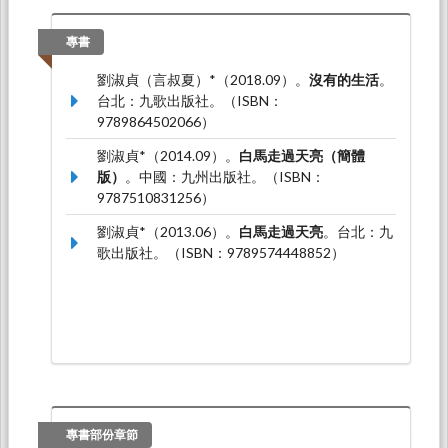
劉淑貞*（2023.12）。
「少數文學」的香港實
踐：董啟章小說中的「中文」變種與解域行動
。
專書
論文發表於2023 Biennial Conference of the
劉淑貞（言叔夏）*（2018.09）。
沒有的生活
。
Chinese Studies Association of Australia，澳
台北：九歌出版社。（ISBN：
洲：雪梨大學：澳大利亞中國研究中心。
9789864502066）
劉淑貞*（2023.01）。
「消失」作為方法：九七
劉淑貞*（2014.09）。
白馬走過天亮（簡體
回歸後的「我城」書寫－以韓麗珠的寫作為個
版）
。中國：九州出版社。（ISBN：
案
。論文發表於2023 Hawaii international
9787510831256）
conference on Chinese studies third Chinese
conference，美國：夏威夷大學：夏威夷大學中
劉淑貞*（2013.06）。
白馬走過天亮
。台北：九
國研究中心。
歌出版社。（ISBN：9789574448852）
專書部份章節