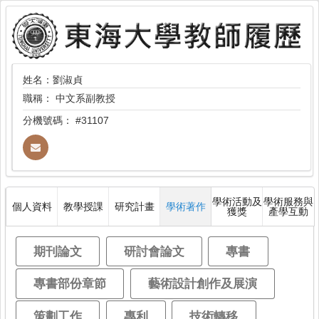
姓名：劉淑貞
職稱：
中文系副教授
分機號碼：
#31107
學術活動及
學術服務與
個人資料
教學授課
研究計畫
學術著作
獲獎
產學互動
期刊論文
研討會論文
專書
專書部份章節
藝術設計創作及展演
策劃工作
專利
技術轉移