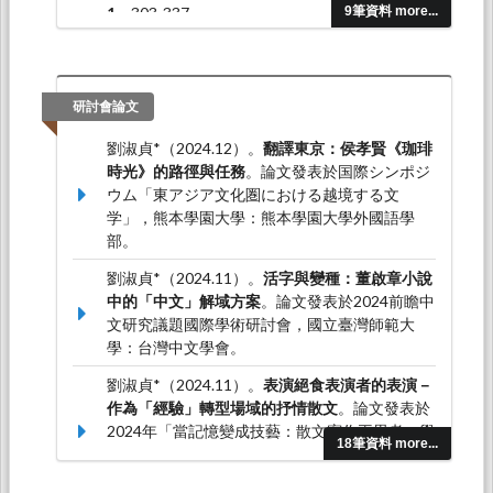
1
，303-337。
9筆資料 more...
劉淑貞*（2018.01）。論寫作，以及它的匱缺：
論郭松棻的小說。
中山人文學報，44
，33-54。
研討會論文
劉淑貞*（2024.12）。
翻譯東京：侯孝賢《珈琲
時光》的路徑與任務
。論文發表於国際シンポジ
ウム「東アジア文化圏における越境する文
学」，熊本學園大學：熊本學園大學外國語學
部。
劉淑貞*（2024.11）。
活字與變種：董啟章小說
中的「中文」解域方案
。論文發表於2024前瞻中
文研究議題國際學術研討會，國立臺灣師範大
學：台灣中文學會。
劉淑貞*（2024.11）。
表演絕食表演者的表演－
作為「經驗」轉型場域的抒情散文
。論文發表於
2024年「當記憶變成技藝：散文寫作再思考」學
18筆資料 more...
術工作坊，馬來西亞：蘇丹依德里斯教育大學：
蘇丹依德里斯教育大學中文系。