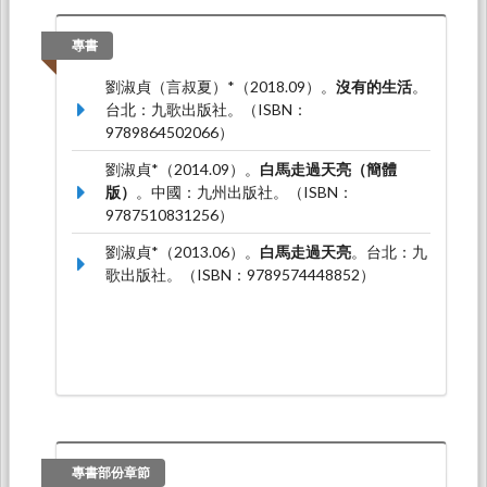
劉淑貞*（2023.12）。
「少數文學」的香港實
踐：董啟章小說中的「中文」變種與解域行動
。
專書
論文發表於2023 Biennial Conference of the
劉淑貞（言叔夏）*（2018.09）。
沒有的生活
。
Chinese Studies Association of Australia，澳
台北：九歌出版社。（ISBN：
洲：雪梨大學：澳大利亞中國研究中心。
9789864502066）
劉淑貞*（2023.01）。
「消失」作為方法：九七
劉淑貞*（2014.09）。
白馬走過天亮（簡體
回歸後的「我城」書寫－以韓麗珠的寫作為個
版）
。中國：九州出版社。（ISBN：
案
。論文發表於2023 Hawaii international
9787510831256）
conference on Chinese studies third Chinese
conference，美國：夏威夷大學：夏威夷大學中
劉淑貞*（2013.06）。
白馬走過天亮
。台北：九
國研究中心。
歌出版社。（ISBN：9789574448852）
專書部份章節