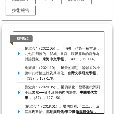
技術報告
期刊論文
劉淑貞*（2022.06）。「消失」作為一種方法：
九七回歸後的「我城」書寫－以韓麗珠的寫作為
討論對象。
東海中文學報，
（43），75-114。
劉淑貞*（2021.10）。風景的罪愆－論賴香吟小
說中的抒情主體及其演化。
台灣文學研究學報，
（33），139-179。
劉淑貞*（2020.06）。鬱的演化：從藝術批評到
小說書寫──論李渝保釣後的寫作。
中國現代文
學，
（37），127-150。
(劉淑貞)*（2019.01）。魘的監看:「二二八」及
其再現政治。
流動與對焦:東亞圖像與影像論，