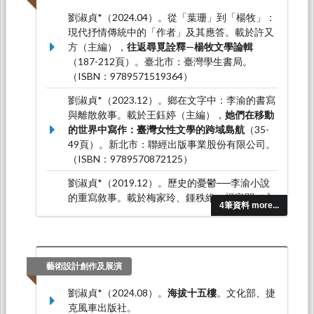
劉淑貞*（2024.04）。從「葉珊」到「楊牧」：
現代抒情傳統中的「作者」及其應答。載於許又
方（主編），
往返尋覓詮釋—楊牧文學論輯
（187-212頁）。臺北市：臺灣學生書局。
（ISBN：9789571519364）
劉淑貞*（2023.12）。鄉在文字中：李渝的書寫
與離散敘事。載於王鈺婷（主編），
她們在移動
的世界中寫作：臺灣女性文學的跨域島航
（35-
49頁）。新北市：聯經出版事業股份有限公司。
（ISBN：9789570872125）
劉淑貞*（2019.12）。歷史的憂鬱──李渝小說
的重寫敘事。載於梅家玲、鍾秩維、楊富閔（主
4筆資料 more...
編），
臺灣現當代作家研究資料彙編．118．李
渝
（249-276頁）。臺南市：臺灣文學館。
（ISBN：978-986-5437-40-4）
劉淑貞*（2019.01）。魘的監看：「二二八」及
藝術設計創作及展演
其再現政治。載於解昆樺（主編），
流動與對
劉淑貞*（2024.08）。
海拔十五樓
。文化部、捷
焦：東亞圖像與影像論
（303-338頁）。臺中
克風車出版社。
市：國立中興大學。（ISBN：978-986-05-