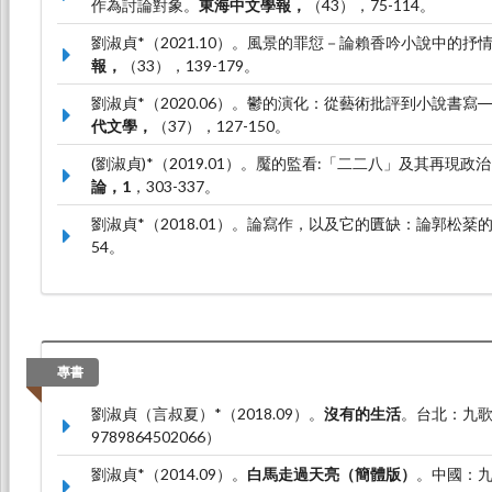
作為討論對象。
東海中文學報，
（43），75-114。
劉淑貞*（2021.10）。風景的罪愆－論賴香吟小說中的抒
報，
（33），139-179。
劉淑貞*（2020.06）。鬱的演化：從藝術批評到小說書寫
代文學，
（37），127-150。
(劉淑貞)*（2019.01）。魘的監看:「二二八」及其再現政
論，1
，303-337。
劉淑貞*（2018.01）。論寫作，以及它的匱缺：論郭松棻
54。
專書
劉淑貞（言叔夏）*（2018.09）。
沒有的生活
。台北：九歌
9789864502066）
劉淑貞*（2014.09）。
白馬走過天亮（簡體版）
。中國：九