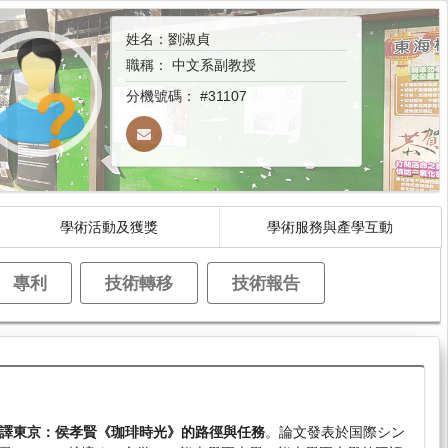
姓名：劉淑貞
職稱：
中文系副教授
分機號碼：
#31107
學術活動及獲獎
學術服務與產學互動
專利
技術轉移
技術報告
譯東京：侯孝賢《珈琲時光》的路徑與任務
。論文發表於国際シン