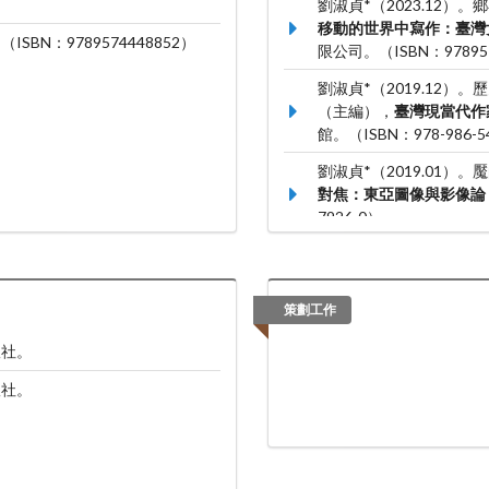
劉淑貞*（2023.12
移動的世界中寫作：臺灣
BN：9789574448852）
限公司。（ISBN：978957
劉淑貞*（2019.12
（主編），
臺灣現當代作
館。（ISBN：978-986-54
劉淑貞*（2019.01
對焦：東亞圖像與影像論
7926-0）
策劃工作
版社。
版社。