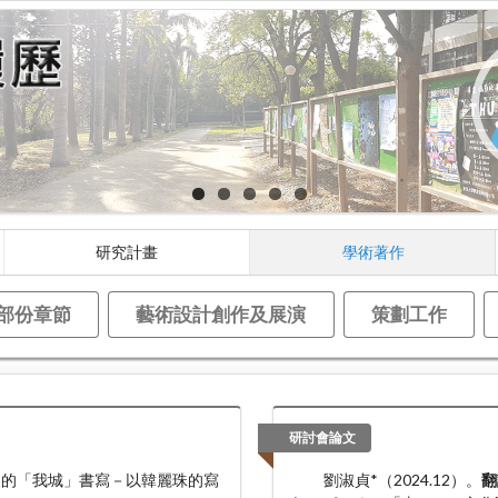
研究計畫
學術著作
部份章節
藝術設計創作及展演
策劃工作
研討會論文
歸後的「我城」書寫－以韓麗珠的寫
劉淑貞*（2024.12）。
翻