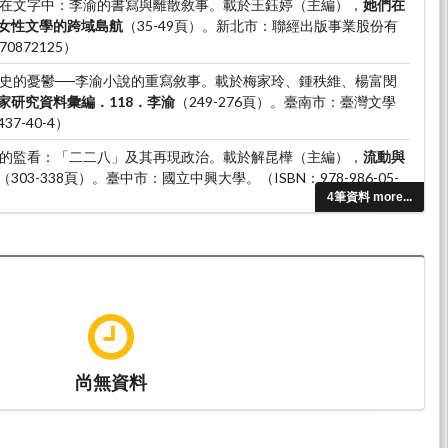
）。鄉在文字中：李渝的書寫與離散敘事。載於王鈺婷（主編），
她們在
女性文學的跨域島航
（35-49頁）。新北市：聯經出版事業股份有
0872125）
）。歷史的憂鬱──李渝小說的重寫敘事。載於梅家玲、鍾秩維、楊富閔
家研究資料彙編．118．李渝
（249-276頁）。臺南市：臺灣文學
37-40-4）
）。魘的監看：「二二八」及其再現政治。載於解昆樺（主編），
流動與
（303-338頁）。臺中市：國立中興大學。（ISBN：978-986-05-
4筆資料 more...
尚無資料