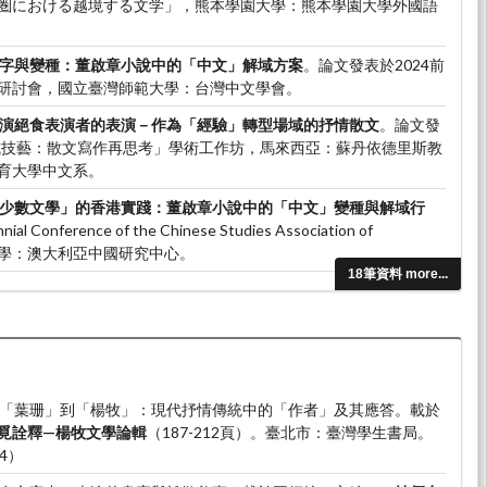
圏における越境する文学」，熊本學園大學：熊本學園大學外國語
字與變種：董啟章小說中的「中文」解域方案
。論文發表於2024前
研討會，國立臺灣師範大學：台灣中文學會。
演絕食表演者的表演－作為「經驗」轉型場域的抒情散文
。論文發
變成技藝：散文寫作再思考」學術工作坊，馬來西亞：蘇丹依德里斯教
育大學中文系。
少數文學」的香港實踐：董啟章小說中的「中文」變種與解域行
Conference of the Chinese Studies Association of
雪梨大學：澳大利亞中國研究中心。
18筆資料 more...
消失」作為方法：九七回歸後的「我城」書寫－以韓麗珠的寫作為
international conference on Chinese studies third Chinese
：夏威夷大學：夏威夷大學中國研究中心。
）。從「葉珊」到「楊牧」：現代抒情傳統中的「作者」及其應答。載於
覓詮釋—楊牧文學論輯
（187-212頁）。臺北市：臺灣學生書局。
64）