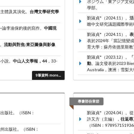
ポジウム「東アジア文化
學部。
情主體及其演化。
台灣文學研究學
劉淑貞*（2024.11）。
活
瞻中文研究議題國際學術
──論李渝保釣後的寫作。
中國現
劉淑貞*（2024.11）。
表
表於2024年「當記憶
治。
流動與對焦:東亞圖像與影像
育大學：蘇丹依德里斯教
劉淑貞*（2023.12）。
「
的小說。
中山人文學報，44
，33-
動
。論文發表於2023 Biennial 
Australia，澳洲：
9筆資料 more...
劉淑貞*（2023.01）。
「
個案
。論文發表於2023 Hawaii 
conference，美國
專書部份章節
出版社。（ISBN：
劉淑貞*（2024.04
許又方（主編），
往返尋
（ISBN：97895715193
州出版社。（ISBN：