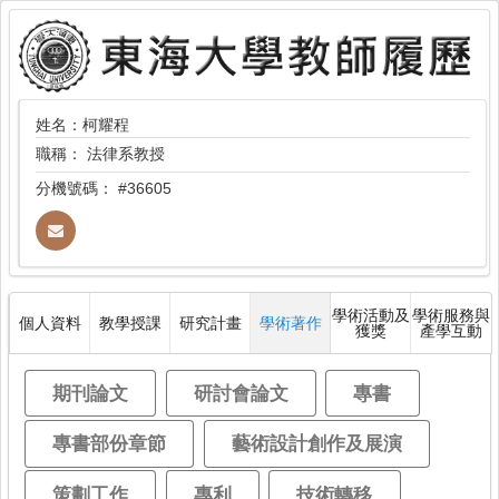
姓名：柯耀程
職稱：
法律系教授
分機號碼：
#36605
學術活動及
學術服務與
個人資料
教學授課
研究計畫
學術著作
獲獎
產學互動
期刊論文
研討會論文
專書
專書部份章節
藝術設計創作及展演
策劃工作
專利
技術轉移