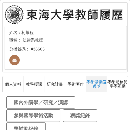
姓名：柯耀程
職稱：
法律系教授
分機號碼：
#36605
學術活動及
學術服務與
個人資料
教學授課
研究計畫
學術著作
獲獎
產學互動
國內外講學／研究／演講
參與國際學術活動
獲獎紀錄
獎補助紀錄