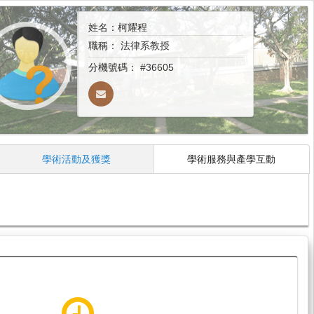
姓名：柯耀程
職稱：
法律系教授
分機號碼：
#36605
學術活動及獲獎
學術服務與產學互動