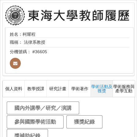
姓名：柯耀程
職稱：
法律系教授
分機號碼：
#36605
學術活動及
學術服務與
個人資料
教學授課
研究計畫
學術著作
獲獎
產學互動
國內外講學／研究／演講
參與國際學術活動
獲獎紀錄
獎補助紀錄