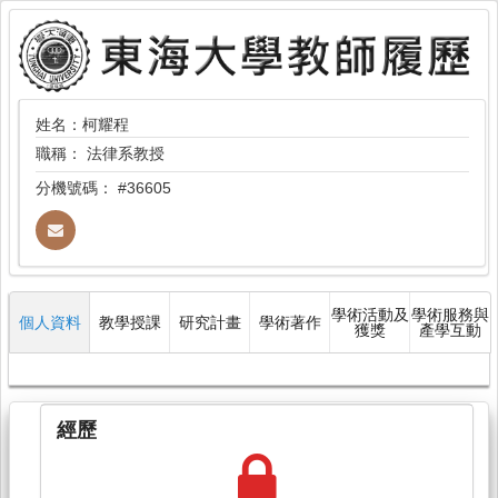
姓名：柯耀程
職稱：
法律系教授
分機號碼：
#36605
學術活動及
學術服務與
個人資料
教學授課
研究計畫
學術著作
獲獎
產學互動
經歷