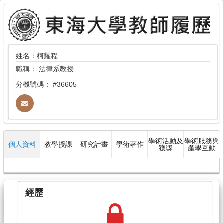
姓名：柯耀程
職稱：
法律系教授
分機號碼：
#36605
學術活動及
學術服務與
個人資料
教學授課
研究計畫
學術著作
獲獎
產學互動
經歷