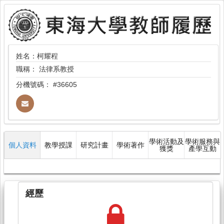
姓名：柯耀程
職稱：
法律系教授
分機號碼：
#36605
學術活動及
學術服務與
個人資料
教學授課
研究計畫
學術著作
獲獎
產學互動
經歷