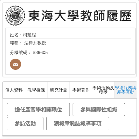
姓名：柯耀程
職稱：
法律系教授
分機號碼：
#36605
學術活動及
學術服務與
個人資料
教學授課
研究計畫
學術著作
獲獎
產學互動
擔任產官學相關職位
參與國際性組織
參訪活動
獲報章雜誌報導事項