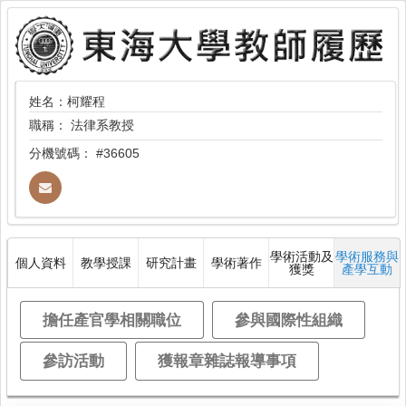
姓名：柯耀程
職稱：
法律系教授
分機號碼：
#36605
學術活動及
學術服務與
個人資料
教學授課
研究計畫
學術著作
獲獎
產學互動
擔任產官學相關職位
參與國際性組織
參訪活動
獲報章雜誌報導事項