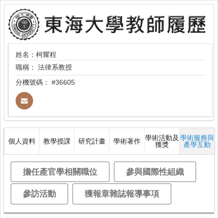
姓名：柯耀程
職稱：
法律系教授
分機號碼：
#36605
學術活動及
學術服務與
個人資料
教學授課
研究計畫
學術著作
獲獎
產學互動
擔任產官學相關職位
參與國際性組織
參訪活動
獲報章雜誌報導事項