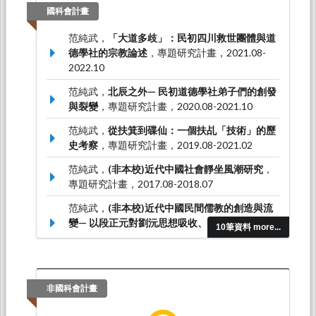
國科會計畫
范純武，
「大道多歧」：民初四川救世團體與道
德學社的宗教論述
，專題研究計畫，2021.08-
2022.10
范純武，
北辰之外— 民初道德學社弟子們的創發
與裂變
，專題研究計畫，2020.08-2021.10
范純武，
從扶箕到碟仙：一個扶乩「技術」的歷
史考察
，專題研究計畫，2019.08-2021.02
范純武，
(非本校)近代中國社會靜坐風潮研究
，
專題研究計畫，2017.08-2018.07
范純武，
(非本校)近代中國民間儒教的創造與流
變— 以段正元對劉沅思想吸收、轉化為例
，專題
10筆資料 more...
研究計畫，2016.08-2017.07
非國科會計畫