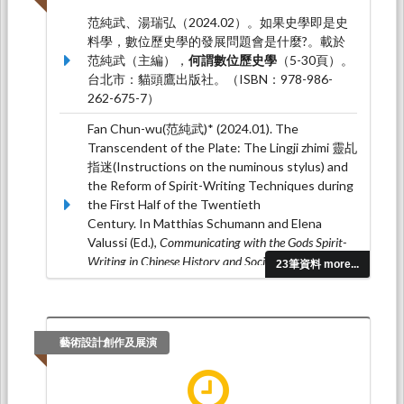
范純武、湯瑞弘（2024.02）。如果史學即是史
料學，數位歷史學的發展問題會是什麼?。載於
范純武（主編），
何謂數位歷史學
（5-30頁）。
台北市：貓頭鷹出版社。（ISBN：978-986-
262-675-7）
Fan Chun-wu(范純武)* (2024.01). The
Transcendent of the Plate: The Lingji zhimi 靈乩
指迷(Instructions on the numinous stylus) and
the Reform of Spirit-Writing Techniques during
the First Half of the Twentieth
Century. In Matthias Schumann and Elena
Valussi (Ed.),
Communicating with the Gods Spirit-
Writing in Chinese History and Society
(pp. 206-
23筆資料 more...
254). LEIDEN: BRILL.(ISBN：9789004549043)
FAN Chun-wu(范純武)* (2023.11). Confluence
of Fears: The 1923 Doomsday Hysteria in
藝術設計創作及展演
China. In Shin-yi Chao (Ed.),
Chinese Popular
Religion in Text and Acts
(pp. 43-
63). Amsterdam: Amsterdam University Press.