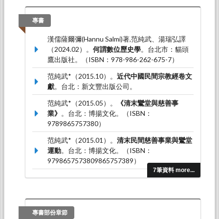
食文化基金會。
范純武*（2023.03）。
北辰之外— 民初道德學社
專書
弟子們的創發與裂變
。論文發表於救世之術：救
漢儒薩爾彌(Hannu Salmi)著,范純武、湯瑞弘譯
世團體的論述與實踐，成蹊大學，主樓101號教
（2024.02）。
何謂數位歷史學
。台北市：貓頭
室：成蹊大學。
鷹出版社。（ISBN：978-986-262-675-7）
(范純武)*（2019.06）。
碟仙：《靈乩指迷》與
范純武*（2015.10）。
近代中國民間宗教經卷文
民初扶乩技術的改革
。論文發表於Spirit-Writing
獻
。台北：新文豐出版公司。
in Chinese History，德國埃爾朗根大學：
University of Erlangen-Nrnberg。
范純武*（2015.05）。
《清末鸞堂與慈善事
業》
。台北：博揚文化。（ISBN：
9789865757380）
范純武*（2015.01）。
清末民間慈善事業與鸞堂
運動
。台北：博揚文化。（ISBN：
9798657573809865757389）
7筆資料 more...
李世偉、王見川、范純武（2005.11）。
新修大
龍峒保安宮志
。台北：台北保安宮。（ISBN：
9579870667）
專書部份章節