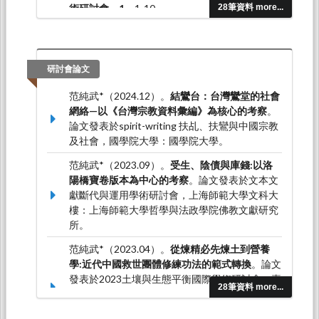
術研討會，1
，1-10。
28筆資料 more...
范純武*（2013.08）。華北民眾宗教與意識形構
─以天津天后宮行會圖為中心的考察。
媽祖與民
間信仰：研究通訊，3
，11-29。
研討會論文
范純武*（2024.12）。
結鸞台：台灣鸞堂的社會
網絡—以《台灣宗教資料彙編》為核心的考察
。
論文發表於spirit-writing 扶乩、扶鸞與中國宗教
及社會，國學院大學：國學院大學。
范純武*（2023.09）。
受生、陰債與庫錢:以洛
陽橋寶卷版本為中心的考察
。論文發表於文本文
獻斷代與運用學術研討會，上海師範大學文科大
樓：上海師範大學哲學與法政學院佛教文獻研究
所。
范純武*（2023.04）。
從煉精必先煉土到營養
學:近代中國救世團體修練功法的範式轉換
。論文
發表於2023土壤與生態平衡國際學術研討會，臺
28筆資料 more...
北醫學大學人文暨社會科學院：臺北醫學大學人
文暨社會科學院、瑞芳青雲殿、財團法人中華飲