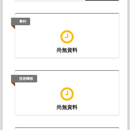
范純武*（2017.04）。
策劃宜蘭海洋文化資源調
查與應用：宜蘭海岸解說小英雄訓練
。佛光大學
高教深耕成果網。
專利
尚無資料
技術轉移
尚無資料