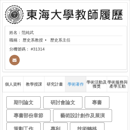
姓名：范純武
職稱：
歷史系教授
歷史系主任
分機號碼：
#31314
學術活動及
學術服務與
個人資料
教學授課
研究計畫
學術著作
獲獎
產學互動
期刊論文
研討會論文
專書
專書部份章節
藝術設計創作及展演
策劃工作
專利
技術轉移