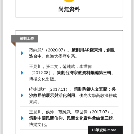
(ISBN：9789463723626)
尚無資料
王見川、范純武（2023.01）。世界宗教博物館
蒐藏的民間經卷、鸞書與寶卷的特色與價值。載
於范純武（主編），
善書、經卷與文獻(七)
（147-172頁）。新北市：博陽出版社。
（ISBN：978-986-5600-80-8）
策劃工作
范純武*（2022.02）。從日用類書到扶乩真傳秘
范純武*（2020.07）。
策劃用AR觀東海，創世
訣:扶乩降神技術的演進與傳播。載於馬力（主
造台中
。東海大學歷史系。
編），
善書、經卷與文獻(五)
（37-71頁）。新北
市：博揚文化事業有限公司。（ISBN：978-
王見川，張二文，范純武，李世偉
986-5600-56-3）
（2019.08）。
策劃台灣宗教資料彙編第三輯
。
博揚文化出版。
(范純武)*（2017.11）。
策劃陶鑄人文宜蘭：吳
沙故居的展示與活化利用
。佛光大學高教深耕成
果網。
王見川、侯沖、范純武、李世偉（2017.07）。
策劃中國民間信仰、民間文化資料彙編第三輯
。
博揚文化。
18筆資料 more...