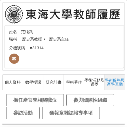
姓名：范純武
職稱：
歷史系教授
歷史系主任
分機號碼：
#31314
學術活動及
學術服務與
個人資料
教學授課
研究計畫
學術著作
獲獎
產學互動
擔任產官學相關職位
參與國際性組織
參訪活動
獲報章雜誌報導事項