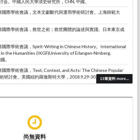
会。中國人民大學清史研究所，CHN, 中國。
。出席國際學術會議，文本文獻斷代與運用學術研討會。上海師範大
。出席國際學術會議，救世之術：救世團體的論述與實踐。日本東京成
會議，Spirit-Writing in Chinese History。International
in the Humanities (IKGF)University of Erlangen-Nrnberg,
 德國。
術會議，Text, Context, and Acts: The Chinese Popular
tic.國際學術研討會。美國紐約羅徹斯特大學，2018.9.29-30。，USA, 美國。
13筆資料 more...
尚無資料