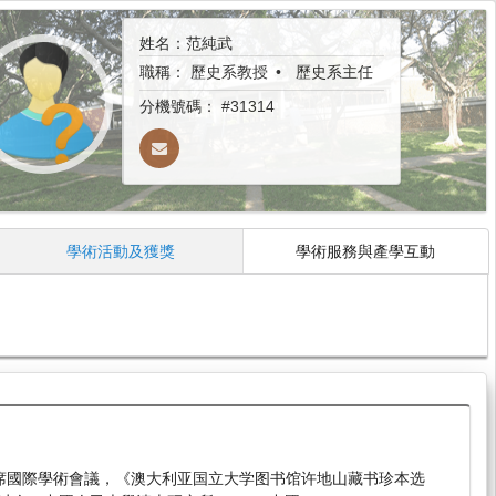
姓名：范純武
職稱：
歷史系教授
歷史系主任
分機號碼：
#31314
學術活動及獲獎
學術服務與產學互動
。出席國際學術會議，《澳大利亚国立大学图书馆许地山藏书珍本选