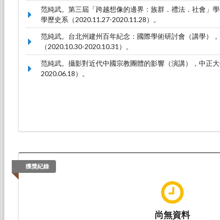
范純武。第三屆「跨越想像的邊界：族群．禮法．社會」學
學歷史系（2020.11.27-2020.11.28）。
范純武。台北州建州百年紀念：國際學術研討會（講學），
（2020.10.30-2020.10.31）。
范純武。攝影對近代中國宗教團體的影響（演講），中正大學歷史系
2020.06.18）。
獲獎紀錄
尚無資料