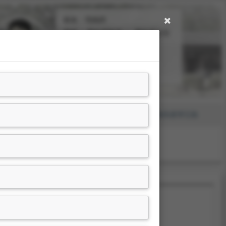
姓名：范純武
職稱：
歷史系教授
歷史系主任
分機號碼：
#31314
學術活動及獲獎
學術服務與產學互動