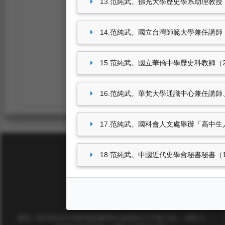
13.范純武。佛光大學歷史學系助理教授（2003
14.范純武。國立台灣師範大學兼任講師（2002
15.范純武。國立華僑中學歷史科教師（2000.
16.范純武。華梵大學通識中心兼任講師、助理教
17.范純武。國科會人文處舉辦「高中生人文社
18.范純武。中國近代史學會秘書秘書（1999.
東海大學首頁
校址: 40704台中市西屯區臺灣大道四段1727號 TEL: +886-4-