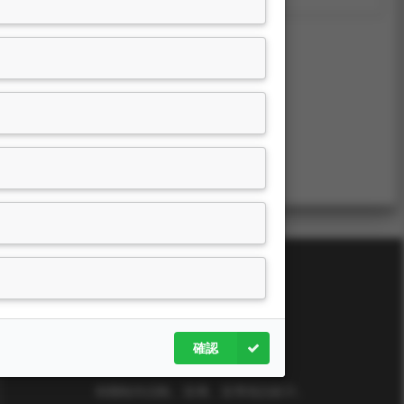
確認
東海大學ＬＴＤ
有關校內活動、宣傳、宣導視訊影片。