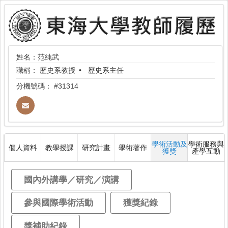
姓名：范純武
職稱：
歷史系教授
歷史系主任
分機號碼：
#31314
學術活動及
學術服務與
個人資料
教學授課
研究計畫
學術著作
獲獎
產學互動
國內外講學／研究／演講
參與國際學術活動
獲獎紀錄
獎補助紀錄