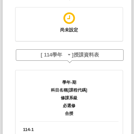
尚未設定
[
114學年
]授課資料表
學年-期
科目名稱[課程代碼]
修課系級
必選修
合授
114-1