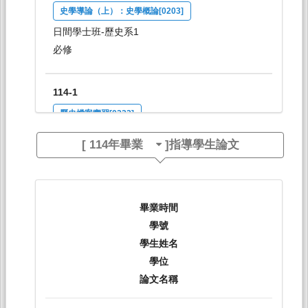
史學導論（上）：史學概論[0203]
日間學士班-歷史系1
必修
114-1
歷史檔案實習[0222]
日間學士班-歷史系2-4
[
114年畢業
]指導學生論文
選修
114-1
畢業時間
社會：世界議題─全球[3167]
學號
日間學士班-共必修1-4
學生姓名
必修
學位
論文名稱
114-2