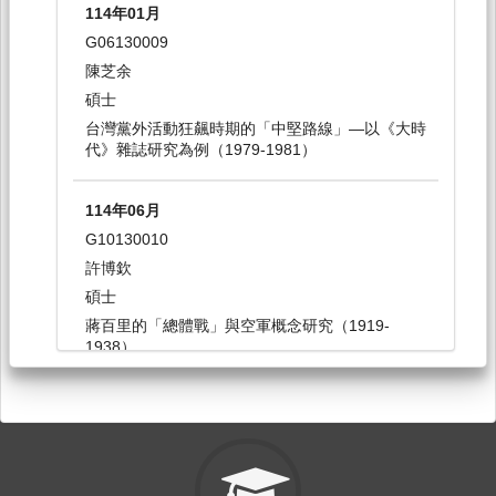
114年01月
人文教育前瞻議題研究[5190]
G06130009
研究所-共選修3,4(華語碩學程開),華語碩學程1,2
陳芝余
選修
碩士
台灣黨外活動狂飆時期的「中堅路線」—以《大時
代》雜誌研究為例（1979-1981）
114-2
史學方法(下)[0205]
114年06月
日間學士班-歷史系2
G10130010
必修
許博欽
碩士
蔣百里的「總體戰」與空軍概念研究（1919-
114-2
1938）
社會：世界議題─全球[3161]
日間學士班-共必修1-4
必修