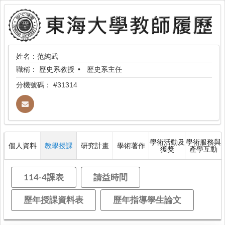
姓名：范純武
職稱：
歷史系教授
歷史系主任
分機號碼：
#31314
學術活動及
學術服務與
個人資料
教學授課
研究計畫
學術著作
獲獎
產學互動
114-4課表
請益時間
歷年授課資料表
歷年指導學生論文