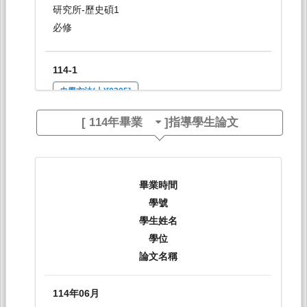
研究所-歷史碩1
必修
114-1
史學方法(上)[0205]
日間學士班-歷史系2
[
114年畢業
]指導學生論文
必修
114-1
畢業時間
台灣社會史[0223]
學號
日間學士班-歷史系2-4
學生姓名
選修
學位
論文名稱
114-2
114年06月
台灣基督教史[0213]