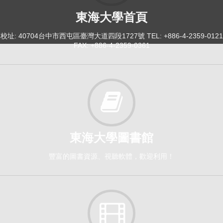
Honors Capstone Research I[2750]
東海大學首頁
日間學士班-共選修1-4(國際學院開)
選修
校址: 40704台中市西屯區臺灣大道四段1727號 TEL: +886-4-2359-0121
FAX: +886-4-2359-0361
114-2
台灣基督教史專題研究[5142]
研究所-歷史系3,4,碩1,2
選修
東海大學圖書館
114-2
豐富的圖書資源、視聽軟體，歡迎利用！
幸福學與生命設計（二）[2961]
日間學士班-博雅學程2
必修