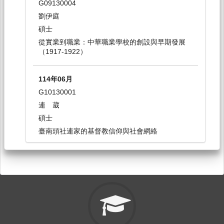
G09130004
日間學士班-歷史系2-4
劉伊庭
選修
碩士
從實業到職業：中華職業學校的創設與早期發展
114-2
（1917-1922）
史學應用實習[0223]
114年06月
日間學士班-歷史系2-4
G10130001
選修
連 葳
碩士
114-2
臺南頭社連家的基督教信仰與社會網絡
Honors Capstone Proposal Writing[2749]
日間學士班-共選修1-4(國際學院開)
選修
114-2