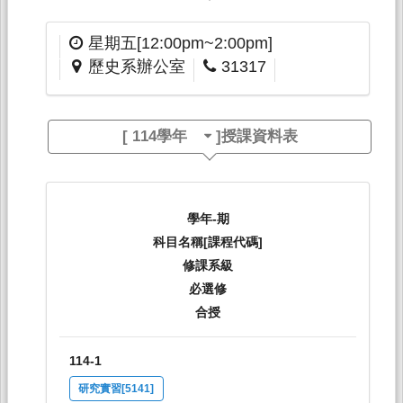
星期五[12:00pm~2:00pm]
歷史系辦公室
31317
[
114學年
]授課資料表
學年-期
科目名稱[課程代碼]
修課系級
必選修
合授
114-1
研究實習[5141]