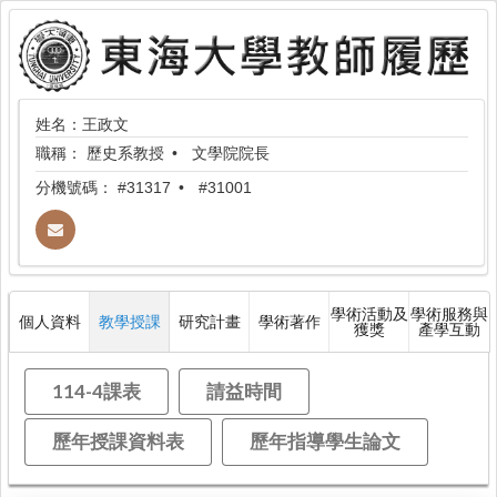
姓名：王政文
職稱：
歷史系教授
文學院院長
分機號碼：
#31317
#31001
學術活動及
學術服務與
個人資料
教學授課
研究計畫
學術著作
獲獎
產學互動
114-4課表
請益時間
歷年授課資料表
歷年指導學生論文