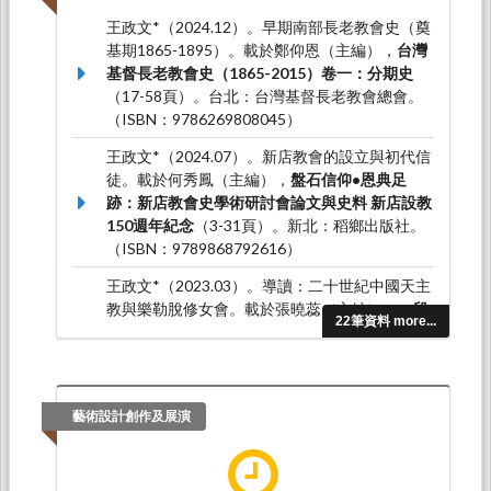
王政文*（2024.12）。早期南部長老教會史（奠
基期1865-1895）。載於鄭仰恩（主編），
台灣
基督長老教會史（1865-2015）卷一：分期史
（17-58頁）。台北：台灣基督長老教會總會。
（ISBN：9786269808045）
王政文*（2024.07）。新店教會的設立與初代信
徒。載於何秀鳳（主編），
盤石信仰•恩典足
跡：新店教會史學術研討會論文與史料 新店設教
150週年紀念
（3-31頁）。新北：稻鄉出版社。
（ISBN：9789868792616）
王政文*（2023.03）。導讀：二十世紀中國天主
教與樂勒脫修女會。載於張曉蕊（主編），
一段
22筆資料 more...
未知的旅程：從江淮水災到共產中國-樂勒脫修
女眼中的動盪年代
（6-9頁）。台北：臺灣商務
印書館。（ISBN：9789570534761）
王政文*（2022.12）。臨終歲月：馬偕的疾病與
藝術設計創作及展演
死亡。載於鄭仰恩、曾宗盛（主編），
論述與傳
承：紀念馬偕來台宣教150周年論文集
（151-
168頁）。台北：橄欖出版有限公司。（ISBN：