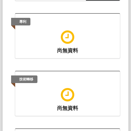
研究所。
王政文*（2021.11）。
策劃第四屆歷史上的民眾
與社會：臺灣史與社會網絡國際學術研討會暨林
專利
本源中華文化教育基金會年會
。東海大學歷史學
系、林本源中華文化教育基金會。
尚無資料
技術轉移
尚無資料