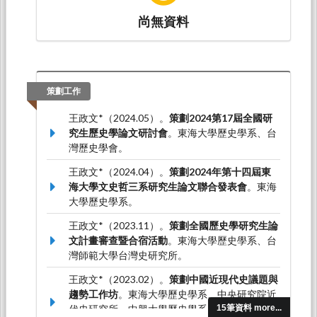
9789575569471）
尚無資料
王政文*（2022.12）。萬榮華與宣教百年史。載
於劉維瑛（主編），
傳揚祂旨意：英格蘭長老教
會宣教史1847-1947
（13-31頁）。台南：國立
台灣歷史博物館。（ISBN：9789865327811）
策劃工作
王政文*（2024.05）。
策劃2024第17屆全國研
究生歷史學論文研討會
。東海大學歷史學系、台
灣歷史學會。
王政文*（2024.04）。
策劃2024年第十四屆東
海大學文史哲三系研究生論文聯合發表會
。東海
大學歷史學系。
王政文*（2023.11）。
策劃全國歷史學研究生論
文計畫審查暨合宿活動
。東海大學歷史學系、台
灣師範大學台灣史研究所。
王政文*（2023.02）。
策劃中國近現代史議題與
趨勢工作坊
。東海大學歷史學系、中央研究院近
代史研究所、中興大學歷史學系、中央大學歷史
15筆資料 more...