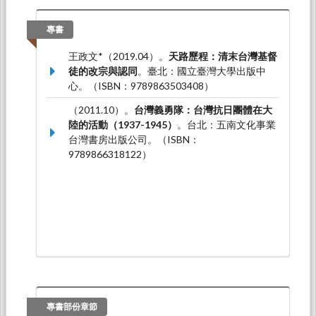
立政治大學華人宗教研究中心、真理大學。
王政文*（2024.12）。
東西を越えて：ジョー
專書
ジ・レスリー・マッケイ牧師の知識体系と学習
王政文*（2019.04）。
天路歷程：清末台灣基督
プロセスについて
。論文發表於キリスト教と東
徒的改宗與認同
。臺北：國立臺灣大學出版中
アジアの現代化－日中韓を中心に，日本立命館
心。（ISBN：9789863503408）
大學：日本立命館大學、美國洛杉磯基督教與中
國研究中心、日本福岡女學院大學。
（2011.10）。
台灣義勇隊：台灣抗日團體在大
陸的活動（1937-1945）
。台北：五南文化事業
王政文*、洪健榮、范純武（2024.12）。
臺灣民
台灣書房出版公司。（ISBN：
俗與宗教史的研究回顧與展望（2022-2023）
。
9789866318122）
論文發表於2022至2023臺灣史研究的回顧與展
望學術研討會，台北：國立臺灣師範大學臺灣史
研究所、中央研究院臺灣史研究所主辦。
專書部份章節