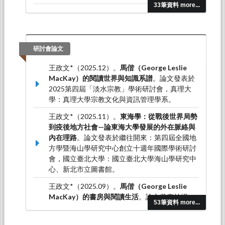
33筆資料 more...
王政文*（2023.12）。新店教會的設立與初代信
徒。
白沙歷史地理學報，
（22），43-68。
研討會論文
王政文*（2025.12）。
馬偕（George Leslie
MacKay）的閱讀世界與知識系譜
。論文發表於
2025第四屆「淡水宗教」學術研討會，真理大
學：真理大學宗教文化與資訊管理學系。
王政文*（2025.11）。
東海學：從戰後世界局勢
到疫後地方社會—論東海大學發展的外在脈絡與
內在理路
。論文發表於繼往開來：第四屆全國地
方學暨海山學研究中心創立十週年國際學術研討
會，國立臺北大學：國立臺北大學海山學研究中
心、新北市立圖書館。
王政文*（2025.09）。
馬偕（George Leslie
MacKay）的書房與閱讀生活
。論文發表於場
53筆資料 more...
域、文資與人群—建構文化路徑的多重可能性學
術工作坊，淡水：新北市立淡水古蹟博物館、國