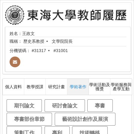
姓名：王政文
職稱：
歷史系教授
文學院院長
分機號碼：
#31317
#31001
學術活動及
學術服務與
個人資料
教學授課
研究計畫
學術著作
獲獎
產學互動
期刊論文
研討會論文
專書
專書部份章節
藝術設計創作及展演
策劃工作
專利
技術轉移