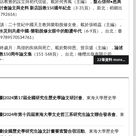
）。新店教會的設立與初代信徒。載於何秀鳳（主編），
盤石信仰•恩典
會論文與史料 新店設教150週年紀念
（3-31頁）。新北：稻鄉出
792616）
）。導讀：二十世紀中國天主教與樂勒脫修女會。載於張曉蕊（主編），
水災到共產中國-樂勒脫修女眼中的動盪年代
（6-9頁）。台北：臺
89570534761）
）。臨終歲月：馬偕的疾病與死亡。載於鄭仰恩、曾宗盛（主編），
論述
教150周年論文集
（151-168頁）。台北：橄欖出版有限公司。
71）
22筆資料 more...
）。萬榮華與宣教百年史。載於劉維瑛（主編），
傳揚祂旨意：英格蘭長
（13-31頁）。台南：國立台灣歷史博物館。（ISBN：
劃2024第17屆全國研究生歷史學論文研討會
。東海大學歷史學
劃2024年第十四屆東海大學文史哲三系研究生論文聯合發表會
。東
劃全國歷史學研究生論文計畫審查暨合宿活動
。東海大學歷史學