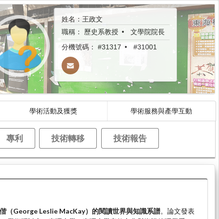
姓名：王政文
職稱：
歷史系教授
文學院院長
分機號碼：
#31317
#31001
學術活動及獲獎
學術服務與產學互動
專利
技術轉移
技術報告
偕（George Leslie MacKay）的閱讀世界與知識系譜
。論文發表