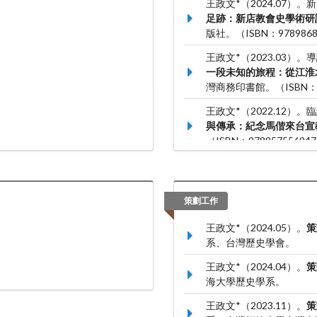
王政文*（2024.07
足跡：新店教會史學術研討
版社。（ISBN：9789868
王政文*（2023.03
一段未知的旅程：從江淮
灣商務印書館。（ISBN：97
王政文*（2022.12
與傳承：紀念馬偕來台宣
（ISBN：97895755694
王政文*（2022.12
老教會宣教史1847-1947
9789865327811）
策劃工作
王政文*（2024.05）。
策
系、台灣歷史學會。
王政文*（2024.04）。
策
海大學歷史學系。
王政文*（2023.11）。
策