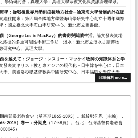
宗教」學術研討會，真理大學：真理大學宗教文化與資訊管理學系。
海學：從戰後世界局勢到疫後地方社會—論東海大學發展的外在脈
於繼往開來：第四屆全國地方學暨海山學研究中心創立十週年國際
學：國立臺北大學海山學研究中心、新北市立圖書館。
偕（George Leslie MacKay）的書房與閱讀生活
。論文發表於場
化路徑的多重可能性學術工作坊，淡水：新北市立淡水古蹟博物
教研究中心、真理大學。
西を越えて：ジョージ・レスリー・マッケイ牧師の知識体系と学
文發表於キリスト教と東アジアの現代化－日中韓を中心に，日本
大學、美國洛杉磯基督教與中國研究中心、日本福岡女學院大學。
53筆資料 more...
2024.12）。
臺灣民俗與宗教史的研究回顧與展望（2022-
22至2023臺灣史研究的回顧與展望學術研討會，台北：國立臺灣師
央研究院臺灣史研究所主辦。
。早期南部長老教會史（奠基期1865-1895）。載於鄭仰恩（主編），
5-2015）卷一：分期史
（17-58頁）。台北：台灣基督長老教會
808045）