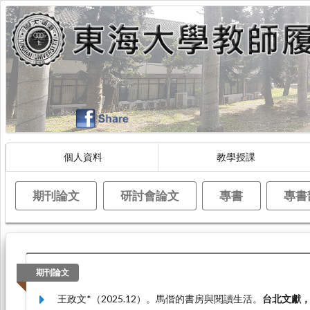
個人資料
教學授課
期刊論文
研討會論文
專書
專書
期刊論文
王政文*（2025.12）。馬偕的書房與閱讀生活。
台北文獻