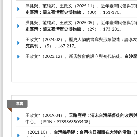
洪健榮、范純武、王政文（2025.11）。近年臺灣民俗與
史臺灣：國立臺灣歷史博物館，
（30），151-170。
洪健榮、范純武、王政文（2025.05）。近年臺灣民俗與
史臺灣：國立臺灣歷史博物館，
（29），173-201。
王政文*（2024.02）。歷史人物的書寫與形象塑造：論
究集刊，
（5），167-217。
王政文*（2023.12）。新店教會的設立與初代信徒。
白沙
專書
王政文*（2019.04）。
天路歷程：清末台灣基督徒的改宗
中心。（ISBN：9789863503408）
（2011.10）。
台灣義勇隊：台灣抗日團體在大陸的活動（193