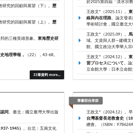
於2025第四屆「淡水
宗教研究的回顧與展望（下）。
歷
王政文*（2025.11）。
東
絡與內在理路
。論文發表
宗教研究的回顧與展望（上）。
歷
學術研討會，國立臺北大
王政文*（2025.09）。
馬
李友邦的三種英雄形象。
東海歷史研
域、文資與人群—建構文
館、國立政治大學華人宗
歷史地理學報，
（22），43-68。
王政文*（2024.12）。
東
習プロセスについて
。論
立命館大學：日本立命館
33筆資料 more...
王政文*、洪健榮、范純武（
2023）
。論文發表於20
範大學臺灣史研究所、中
專書部份章節
與認同
。臺北：國立臺灣大學出版
王政文*（2024.12）
台灣基督長老教會史（186
總會。（ISBN：9786269
7-1945）
。台北：五南文化