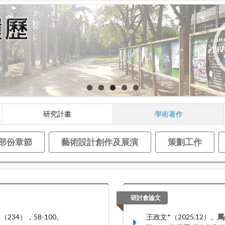
研究計畫
學術著作
部份章節
藝術設計創作及展演
策劃工作
研討會論文
，
（234），58-100。
王政文*（2025.12）。
馬