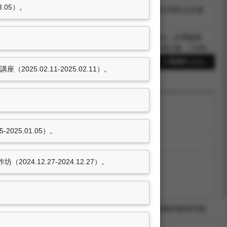
.05）。
。出席國際學術會議，「帝國、邊區與流動：18、19世紀台灣沿山社會
投，TWN, 台灣。
。出席國際學術會議，「抗日」的過去式與現在式：「紀念」台灣義勇
義士殉國九十週忌—韓國獨立運動暨台灣」國際學術研討會，TWN,
21筆資料 more...
（2025.02.11-2025.02.11）。
0學年度科技部補助大專校院研究獎勵。
25.01.05）。
4學年度主持研究計畫獎勵。
3學年度主持研究計畫獎勵。
24.12.27-2024.12.27）。
學術活動及獲獎
學術服務與產學互動
。