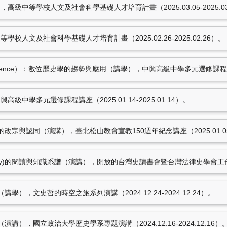
級中等學校人文及社會科學基礎人才培育計畫（2025.03.05-2025.03
王政文（2018.12）
學基礎人才培育計畫
秩序」國際學術研討會。南
王政文（2018.10）
校人文及社會科學基礎人才培育計畫（2025.02.26-2025.02.26）。
隊的歷史反思。「趙明河
台灣。
157筆資料 more...
al Intelligence）：數位歷史學的趨勢與應用（講學），中興高級中學多元選修課程講座
中學多元選修課程講座（2025.01.14-2025.01.14）。
獎補助紀錄
「優良導師獎」。東海大學東海大學
王政文，獲東海大學11
宗與認同（演講），臺北松山教會宣教150週年紀念講座（2025.01.05-20
王政文，獲東海大學10
「教學優良獎」。東海大學東海大學
王政文，獲東海大學10
MacKay)的閱讀與知識系譜（演講），開放的台灣史讀書會暨台灣法律史學會工作坊（20
會員。斐陶斐榮譽學會斐陶斐榮譽學
），文史哲的時空之旅系列演講（2024.12.24-2024.12.24）。
研究計畫
學術著作
），國立政治大學歷史學系專題演講（2024.12.16-2024.12.16）