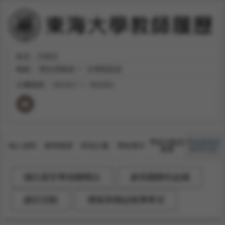
姓名：王政文
職稱：
歷史系教授
文學院院長
分機號碼：
#31317
#31001
學術活動及
學術服務與
個人資料
教學授課
研究計畫
學術著作
獲獎
產學互動
擔任產官學相關職位
參與國際性組織
參訪活動
獲報章雜誌報導事項