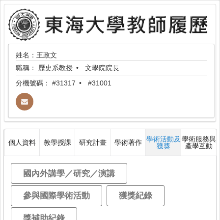
姓名：王政文
職稱：
歷史系教授
文學院院長
分機號碼：
#31317
#31001
學術活動及
學術服務與
個人資料
教學授課
研究計畫
學術著作
獲獎
產學互動
國內外講學／研究／演講
參與國際學術活動
獲獎紀錄
獎補助紀錄