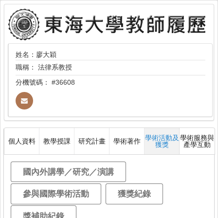
姓名：廖大穎
職稱：
法律系教授
分機號碼：
#36608
學術活動及
學術服務與
個人資料
教學授課
研究計畫
學術著作
獲獎
產學互動
國內外講學／研究／演講
參與國際學術活動
獲獎紀錄
獎補助紀錄