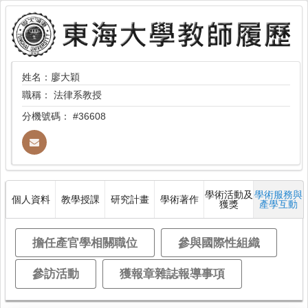
姓名：廖大穎
職稱：
法律系教授
分機號碼：
#36608
學術活動及
學術服務與
個人資料
教學授課
研究計畫
學術著作
獲獎
產學互動
擔任產官學相關職位
參與國際性組織
參訪活動
獲報章雜誌報導事項