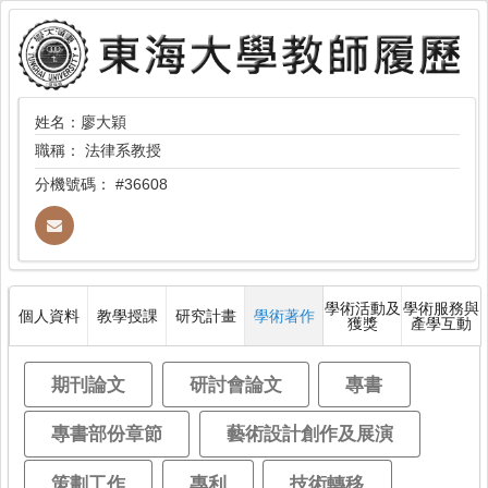
姓名：廖大穎
職稱：
法律系教授
分機號碼：
#36608
學術活動及
學術服務與
個人資料
教學授課
研究計畫
學術著作
獲獎
產學互動
期刊論文
研討會論文
專書
專書部份章節
藝術設計創作及展演
策劃工作
專利
技術轉移