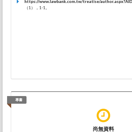
https://www.lawbank.com.tw/treatise/author.a
（1），1-1。
專書
尚無資料