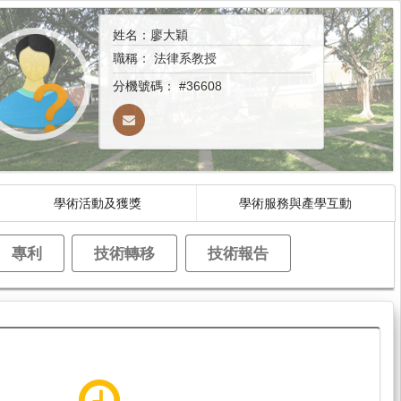
姓名：廖大穎
職稱：
法律系教授
分機號碼：
#36608
學術活動及獲獎
學術服務與產學互動
專利
技術轉移
技術報告