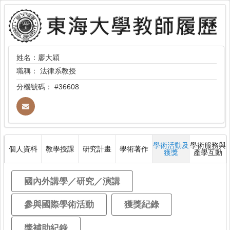
姓名：廖大穎
職稱：
法律系教授
分機號碼：
#36608
學術活動及
學術服務與
個人資料
教學授課
研究計畫
學術著作
獲獎
產學互動
國內外講學／研究／演講
參與國際學術活動
獲獎紀錄
獎補助紀錄