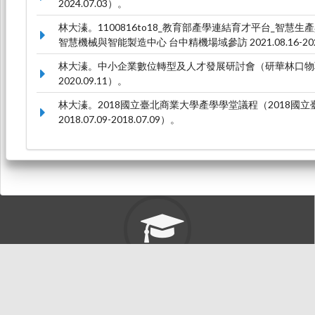
2024.07.03）。
林大溱。1100816to18_教育部產學連結育才平台_智慧
智慧機械與智能製造中心 台中精機場域參訪 2021.08.16-2021
林大溱。中小企業數位轉型及人才發展研討會（研華林口物聯網園區
2020.09.11）。
林大溱。2018國立臺北商業大學產學學堂議程（2018國
2018.07.09-2018.07.09）。
東海大學首頁
校址: 40704台中市西屯區臺灣大道四段1727號 TEL: +886-4-