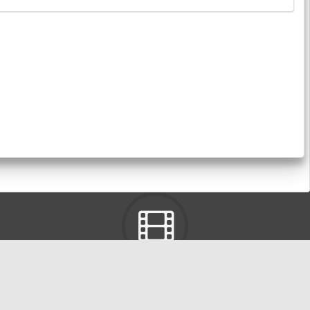
東海大學ＬＴＤ
有關校內活動、宣傳、宣導視訊影片。