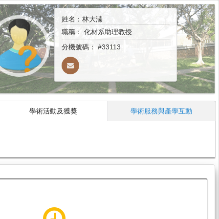
姓名：林大溱
職稱：
化材系助理教授
分機號碼：
#33113
學術活動及獲獎
學術服務與產學互動