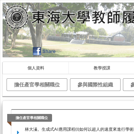
個人資料
教學授課
擔任產官學相關職位
參與國際性組織
擔任產官學相關職位
林大溱。生成式AI應用課程(I)如何以超人的速度來進行學