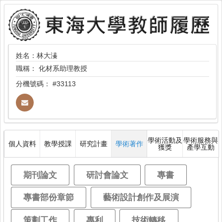
姓名：林大溱
職稱：
化材系助理教授
分機號碼：
#33113
學術活動及
學術服務與
個人資料
教學授課
研究計畫
學術著作
獲獎
產學互動
期刊論文
研討會論文
專書
專書部份章節
藝術設計創作及展演
策劃工作
專利
技術轉移