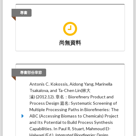
and Ta-Chen Lin1* (2025.10).
Modeling of of
Acetic Acid Supplementation in
專書
Polyhydroxyalkanoates Production by Cupriavidus
necator Using Artificial Neural Network
. Paper
presented at 2025 International Symposium on
Novel and Sustainable Technology, Tainan
City: Southern Taiwan University of Science
尚無資料
and Technology.
1,* 林大溱、2梁昭隆、2王貽莆、2石志雄
（2023.12）。
生態工業園區整合能源網路原始
系統於無高峰電需求之傳統粒子群演算法結合線
專書部份章節
性規劃最佳化
。論文發表於2023再生能源與國家
安全學術研討會 暨第三十二屆台灣太陽能及新能
Antonis C. Kokossis, Aidong Yang, Marinella
源學會年會及論壇，北科大集思會議中心 2F感恩
Tsakalova, and Ta-Chen Lin(林大
廳：台 灣 太 陽 能 及 新 能 源 學 會 SOLAR AND
溱) (2012.12). 章名：Biorefinery Product and
NEW ENERGY SOCIETY OF TAIWAN。
Process Design 篇名: Systematic Screening of
Multiple Processing Paths in Biorefineries: The
Chaolong Liang(梁召隆), Yipu Wang(王貽莆),
ABC (Accessing Biomass to Chemicals) Project
Chihhsiong Shih (石志雄) and Ta-Chen Lin (林大
and Its Potential to Build Process Synthesis
溱)* (2023.12).
Eco-Industrial Networks in Original
Capabilities. In Paul R. Stuart, Mahmoud El-
Reference System without Cooling Input and Peak
Halwagi (Ed.),
Integrated Biorefineries: Design,