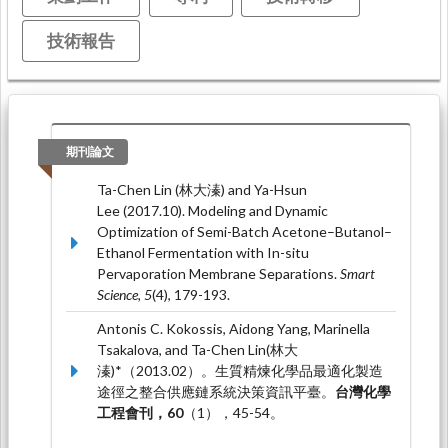
技術報告
期刊論文
Ta-Chen Lin (林大溱) and Ya-Hsun
Lee (2017.10). Modeling and Dynamic
Optimization of Semi-Batch Acetone–Butanol–
Ethanol Fermentation with In-situ
Pervaporation Membrane Separations.
Smart
Science, 5
(4), 179-193.
Antonis C. Kokossis, Aidong Yang, Marinella
Tsakalova, and Ta-Chen Lin(林大
溱)*（2013.02）。生質精煉化學品最適化製造
途徑之整合供應鏈系統決策資訊平臺。
台灣化學
工程會刊，60
（1），45-54。