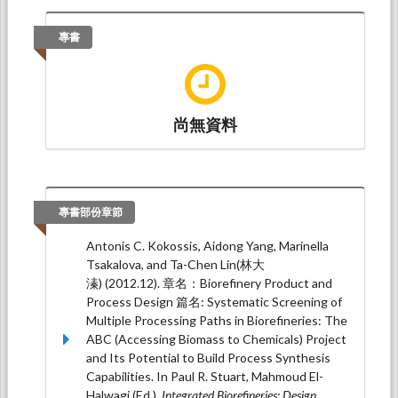
and Ta-Chen Lin1* (2025.10).
Modeling of of
Acetic Acid Supplementation in
專書
Polyhydroxyalkanoates Production by Cupriavidus
necator Using Artificial Neural Network
. Paper
presented at 2025 International Symposium on
Novel and Sustainable Technology, Tainan
City: Southern Taiwan University of Science
尚無資料
and Technology.
1,* 林大溱、2梁昭隆、2王貽莆、2石志雄
（2023.12）。
生態工業園區整合能源網路原始
系統於無高峰電需求之傳統粒子群演算法結合線
專書部份章節
性規劃最佳化
。論文發表於2023再生能源與國家
安全學術研討會 暨第三十二屆台灣太陽能及新能
Antonis C. Kokossis, Aidong Yang, Marinella
源學會年會及論壇，北科大集思會議中心 2F感恩
Tsakalova, and Ta-Chen Lin(林大
廳：台 灣 太 陽 能 及 新 能 源 學 會 SOLAR AND
溱) (2012.12). 章名：Biorefinery Product and
NEW ENERGY SOCIETY OF TAIWAN。
Process Design 篇名: Systematic Screening of
Multiple Processing Paths in Biorefineries: The
Chaolong Liang(梁召隆), Yipu Wang(王貽莆),
ABC (Accessing Biomass to Chemicals) Project
Chihhsiong Shih (石志雄) and Ta-Chen Lin (林大
and Its Potential to Build Process Synthesis
溱)* (2023.12).
Eco-Industrial Networks in Original
Capabilities. In Paul R. Stuart, Mahmoud El-
Reference System without Cooling Input and Peak
Halwagi (Ed.),
Integrated Biorefineries: Design,