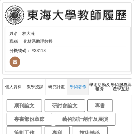
姓名：林大溱
職稱：
化材系助理教授
分機號碼：
#33113
學術活動及
學術服務與
個人資料
教學授課
研究計畫
學術著作
獲獎
產學互動
期刊論文
研討會論文
專書
專書部份章節
藝術設計創作及展演
策劃工作
專利
技術轉移