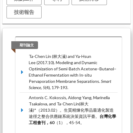
技術報告
期刊論文
Ta-Chen Lin (林大溱) and Ya-Hsun
Lee (2017.10). Modeling and Dynamic
Optimization of Semi-Batch Acetone–Butanol–
Ethanol Fermentation with In-situ
Pervaporation Membrane Separations.
Smart
Science, 5
(4), 179-193.
Antonis C. Kokossis, Aidong Yang, Marinella
Tsakalova, and Ta-Chen Lin(林大
溱)*（2013.02）。生質精煉化學品最適化製造
途徑之整合供應鏈系統決策資訊平臺。
台灣化學
工程會刊，60
（1），45-54。