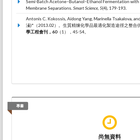
Semi-Batch Acetone–Butanol–Ethanol Fermentation with I
Membrane Separations.
Smart Science, 5
(4), 179-193.
Antonis C. Kokossis, Aidong Yang, Marinella Tsakalova, 
溱)*（2013.02）。生質精煉化學品最適化製造途徑之整
學工程會刊，60
（1），45-54。
專書
尚無資料