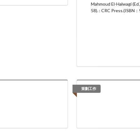
館/ 普通教學館: 國立臺
Mahmoud El-Halwagi (Ed.
58). : CRC Press.(ISBN
策劃工作