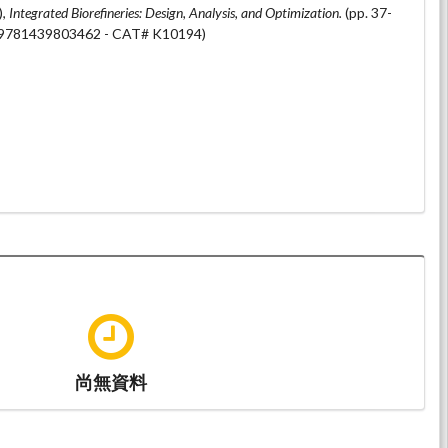
灣大學化學工程學系.
),
Integrated Biorefineries: Design, Analysis, and Optimization.
(pp. 37-
：9781439803462 - CAT# K10194)
尚無資料