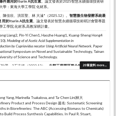
應用於Iturin A抗生素
。論文發表於2025智慧永續循環技術研
大學：東海大學工學院 化材系。
陳佳欣、洪匡聖、林 大溱*（2025.12）。
智慧微生物發酵系統最
用於Iturin A抗生素
。論文發表於智慧永續循環技術研討會暨專題
學工學院,化材系,高教深耕計畫。
long Liang2, Pin-Yi Chen1, Haozhe Huang1, Kuang-Sheng Hong4
.10).
Modeling of of Acetic Acid Supplementation in
uction by Cupriavidus necator Using Artificial Neural Network
. Paper
national Symposium on Novel and Sustainable Technology, Tainan
iversity of Science and Technology.
王貽莆、2石志雄（2023.12）。
生態工業園區整合能源網路原始系
20筆資料 more...
粒子群演算法結合線性規劃最佳化
。論文發表於2023再生能源與國
三十二屆台灣太陽能及新能源學會年會及論壇，北科大集思會議中心
 新 能 源 學 會 SOLAR AND NEW ENERGY SOCIETY OF
Yipu Wang(王貽莆), Chihhsiong Shih (石志雄) and Ta-Chen Lin (林
ong Yang, Marinella Tsakalova, and Ta-Chen Lin(林大
strial Networks in Original Reference System without Cooling Input and
finery Product and Process Design 篇名: Systematic Screening
y Traditional Particle Swarm Optimization with Linear
aths in Biorefineries: The ABC (Accessing Biomass to Chemicals)
presented at 2023 TwIChE台灣化學工程學會, 國立台灣大學 綜合教學
to Build Process Synthesis Capabilities. In Paul R. Stuart,