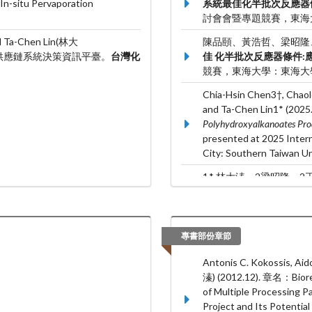
n-situ Pervaporation
系統最佳化半批次反應器條件
討會會暨專題競賽，東海
and Ta-Chen Lin(林大
陳品頤、黃浩哲、梁昭隆、
合供應鏈系統決策資訊平臺。
台灣化
佳 化半批次反應器條件:應 
競賽，東海大學：東海大
Chia-Hsin Chen3†, Chao
and Ta-Chen Lin1* (2025
Polyhydroxyalkanoates Prod
presented at 2025 Inter
City: Southern Taiwan Un
1,* 林大溱、2梁昭隆、2
統於無高峰電需求之傳統
家安全學術研討會 暨第
2F感恩廳：台 灣 太 陽 能 及
TAIWAN。
專書部份章節
Chaolong Liang(梁召隆), 
Antonis C. Kokossis, Aid
大溱)* (2023.12).
Eco-Indu
溱) (2012.12). 章名：Biore
Peak Demand Optimization b
of Multiple Processing P
Programming
. Paper 
Project and Its Potential 