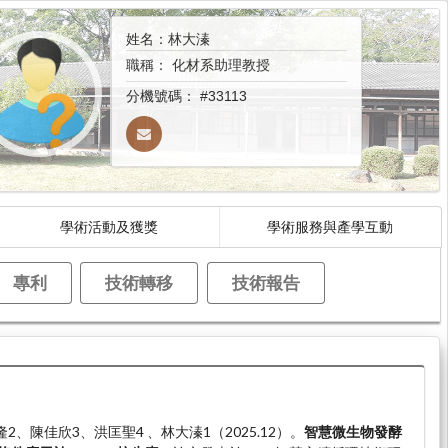
姓名：林大溱
職稱：
化材系助理教授
分機號碼：
#33113
學術活動及獲獎
學術服務與產學互動
專利
技術轉移
技術報告
2、陳佳欣3、洪匡聖4 、林大溱1（2025.12）。
智慧微生物發酵