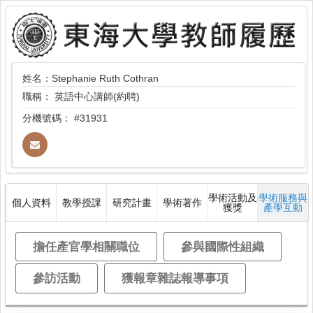
姓名：Stephanie Ruth Cothran
職稱：
英語中心講師(約聘)
分機號碼：
#31931
學術活動及
學術服務與
個人資料
教學授課
研究計畫
學術著作
獲獎
產學互動
擔任產官學相關職位
參與國際性組織
參訪活動
獲報章雜誌報導事項