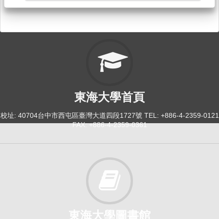
大二英文：多元文化[4086]
日間學士班-中文,歷史,日文,哲學2
必修
114-2
大一英文[3974]
東海大學首頁
日間學士班-工學院1
必修
校址: 40704台中市西屯區臺灣大道四段1727號 TEL: +886-4-2359-0121
FAX: +886-4-2359-0361
114-2
大一英文[4022]
日間學士班-經,畜,食科,健運,法律1
必修
114-2
東海大學圖書館