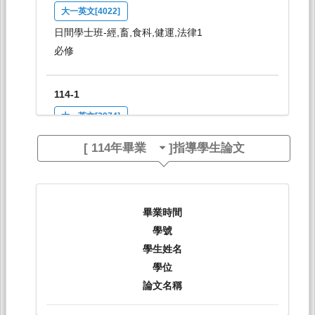
大一英文[4022]
日間學士班-經,畜,食科,健運,法律1
必修
114-1
大一英文[3974]
日間學士班-工學院1
[
114年畢業
]指導學生論文
必修
114-1
畢業時間
大二英文：多元文化[4135]
學號
日間學士班-經,畜,食,健運,法律2
學生姓名
必修
學位
論文名稱
114-1