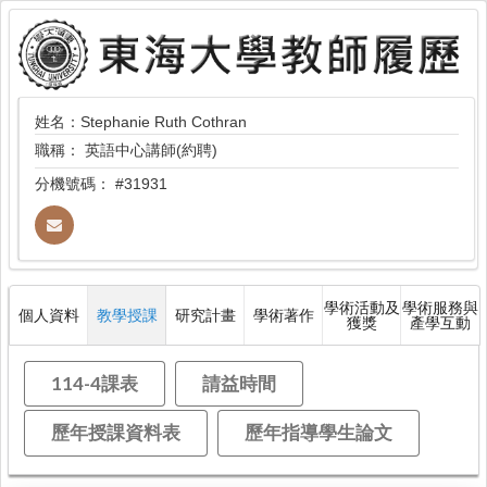
姓名：Stephanie Ruth Cothran
職稱：
英語中心講師(約聘)
分機號碼：
#31931
學術活動及
學術服務與
個人資料
教學授課
研究計畫
學術著作
獲獎
產學互動
114-4課表
請益時間
歷年授課資料表
歷年指導學生論文