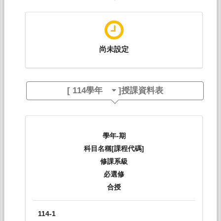
尚未設定
[
114學年
]授課資料表
學年-期
科目名稱[課程代碼]
修課系級
必選修
合授
114-1