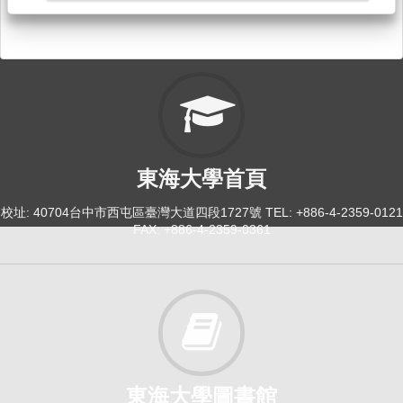
大二英文：多元文化[4086]
日間學士班-中文,歷史,日文,哲學2
必修
114-2
大一英文[3974]
東海大學首頁
日間學士班-工學院1
必修
校址: 40704台中市西屯區臺灣大道四段1727號 TEL: +886-4-2359-0121
FAX: +886-4-2359-0361
114-2
大一英文[4022]
日間學士班-經,畜,食科,健運,法律1
必修
114-2
東海大學圖書館