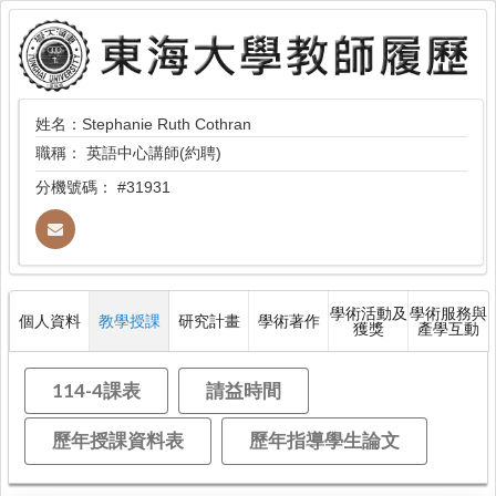
姓名：Stephanie Ruth Cothran
職稱：
英語中心講師(約聘)
分機號碼：
#31931
學術活動及
學術服務與
個人資料
教學授課
研究計畫
學術著作
獲獎
產學互動
114-4課表
請益時間
歷年授課資料表
歷年指導學生論文