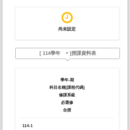
尚未設定
[
114學年
]授課資料表
學年-期
科目名稱[課程代碼]
修課系級
必選修
合授
114-1