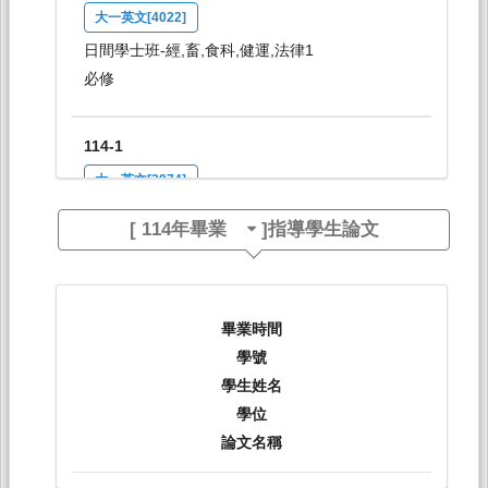
大一英文[4022]
日間學士班-經,畜,食科,健運,法律1
必修
114-1
大一英文[3974]
日間學士班-工學院1
[
114年畢業
]指導學生論文
必修
114-1
畢業時間
大二英文：多元文化[4135]
學號
日間學士班-經,畜,食,健運,法律2
學生姓名
必修
學位
論文名稱
114-1